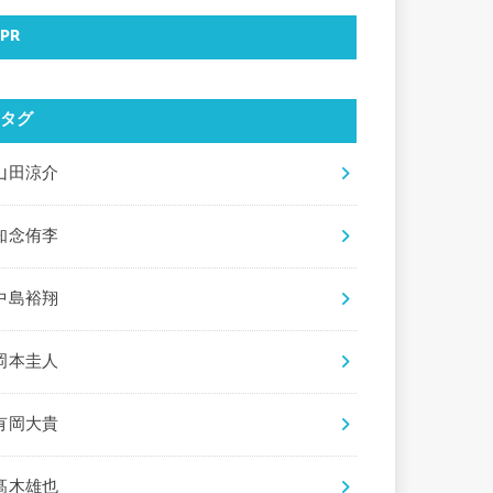
PR
タグ
山田涼介
知念侑李
中島裕翔
岡本圭人
有岡大貴
髙木雄也