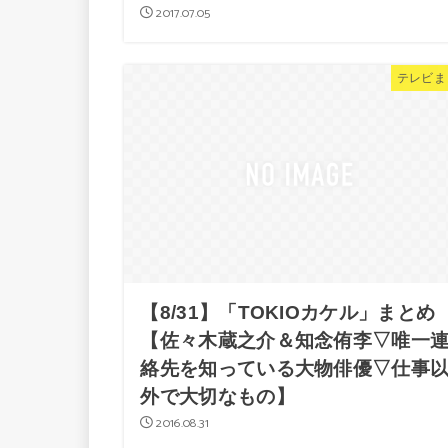
2017.07.05
テレビま
【8/31】「TOKIOカケル」まとめ
【佐々木蔵之介＆知念侑李▽唯一
絡先を知っている大物俳優▽仕事
外で大切なもの】
2016.08.31