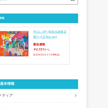
索:
PR
PULL UP! (初回生産限定
盤1) (CD Blu-ray)
新品価格
￥2,727
から
(2024/2/14 17:09時点)
基本情報
メディア