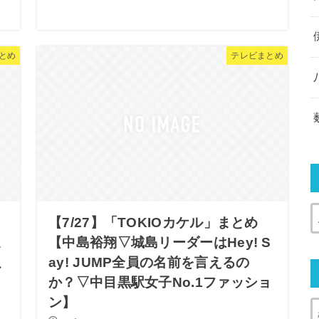
とめ
テレビまとめ
【7/27】「TOKIOカケル」まとめ
連
【中島裕翔▽城島リーダーはHey! S
以
ay! JUMP全員の名前を言えるの
か？▽中目黒駅女子No.1ファッショ
ン】