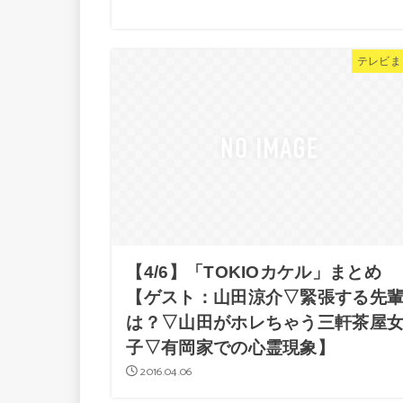
テレビま
【4/6】「TOKIOカケル」まとめ
【ゲスト：山田涼介▽緊張する先
は？▽山田がホレちゃう三軒茶屋
子▽有岡家での心霊現象】
2016.04.06