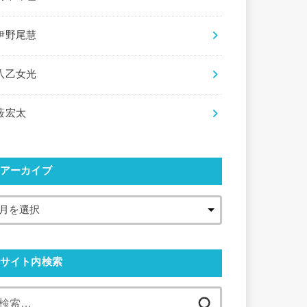
伊野尾慧
八乙女光
薮宏太
アーカイブ
サイト内検索
検