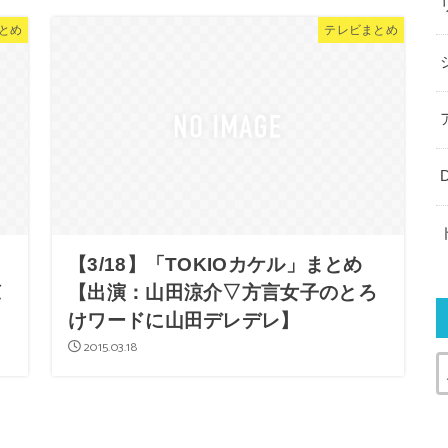
とめ
テレビまとめ
【3/18】「TOKIOカケル」まとめ
涼
【出演：山田涼介▽方言女子のとろ
けワードに山田デレデレ】
2015.03.18