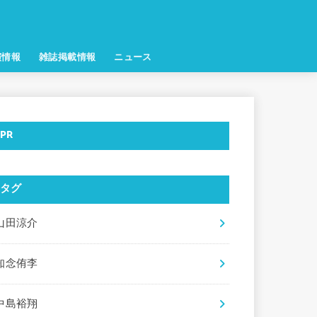
演情報
雑誌掲載情報
ニュース
PR
タグ
山田涼介
知念侑李
中島裕翔