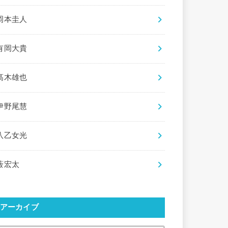
岡本圭人
有岡大貴
髙木雄也
伊野尾慧
八乙女光
薮宏太
アーカイブ