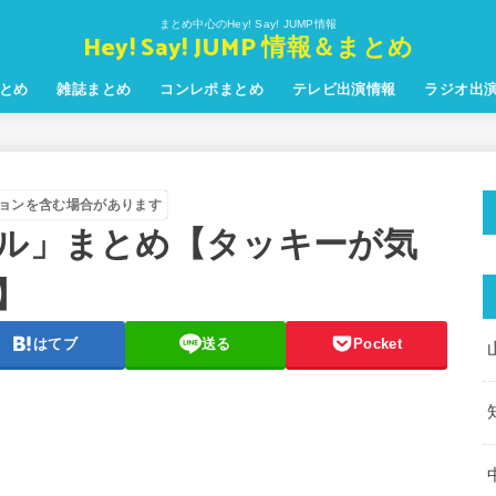
まとめ中心のHey! Say! JUMP情報
Hey! Say! JUMP 情報＆まとめ
とめ
雑誌まとめ
コンレポまとめ
テレビ出演情報
ラジオ出
ョンを含む場合があります
カケル」まとめ【タッキーが気
】
はてブ
送る
Pocket