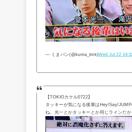
— くまパン(@kuma_tmk)
Wed Jul 22 14:3
【TOKIOカケル0722】
タッキーが気になる後輩はHey!Say!J
ね。光一とかタッキーとか同じラインだ