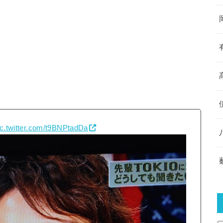
ic.twitter.com/t9BNPtadDa