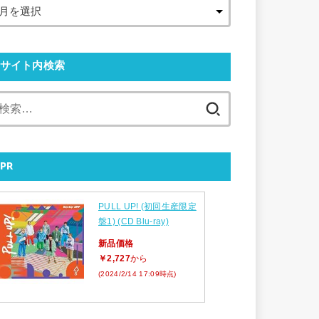
サイト内検索
検
索:
PR
PULL UP! (初回生産限定
盤1) (CD Blu-ray)
新品価格
￥2,727
から
(2024/2/14 17:09時点)