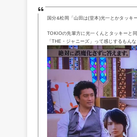
国分&松岡「山田は(堂本)光一とかタッキ
TOKIOの先輩方に光一くんとタッキーと
「THE・ジャニーズ」って感じするもん