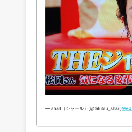
— sharl（シャール）(@takitsu_sharl)
Wed 