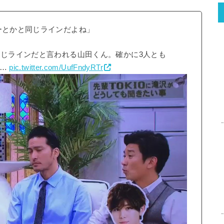
ーとかと同じラインだよね」
同じラインだと言われる山田くん。確かに3人とも
な…
pic.twitter.com/UufFndyRTr