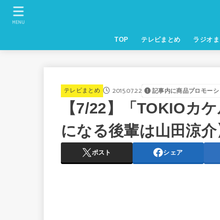
MENU
TOP
テレビまとめ
ラジオま
2015.07.22
テレビまとめ
記事内に商品プロモーシ
【7/22】「TOKIO
になる後輩は山田涼介
ポスト
シェア