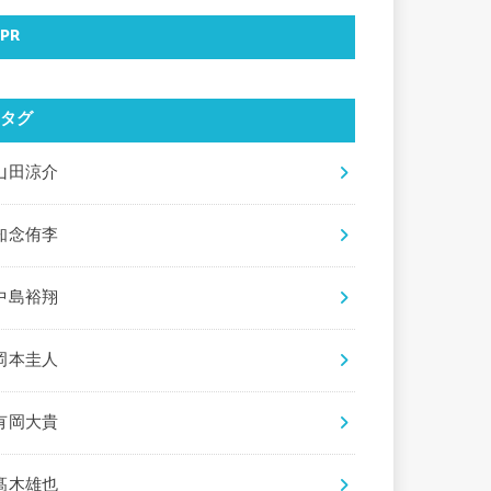
PR
タグ
山田涼介
知念侑李
中島裕翔
岡本圭人
有岡大貴
髙木雄也