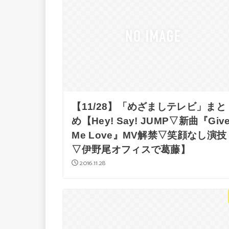
【11/28】「めざましテレビ」まと
め【Hey! Say! JUMP▽新曲『Giv
Me Love』MV解禁▽笑顔なし演技
▽伊野尾オフィスで葛藤】
2016.11.28