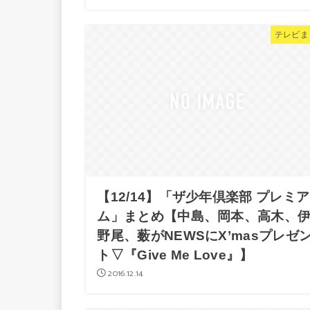
テレビま
【12/14】「ザ少年倶楽部 プレミア
ム」まとめ【中島、岡本、高木、
野尾、薮がNEWSにX’masプレゼ
ト▽『Give Me Love』】
2016.12.14