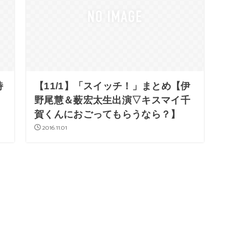
特
【11/1】「スイッチ！」まとめ【伊
・
野尾慧＆薮宏太生出演▽キスマイ千
賀くんにおごってもらうなら？】
2016.11.01