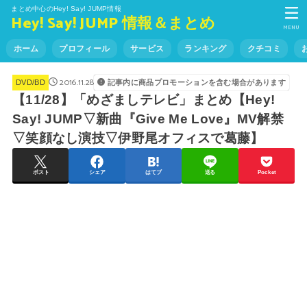
まとめ中心のHey! Say! JUMP情報
Hey! Say! JUMP 情報＆まとめ
MENU
ホーム
プロフィール
サービス
ランキング
クチコミ
2016.11.28
記事内に商品プロモーションを含む場合があります
DVD/BD
【11/28】「めざましテレビ」まとめ【Hey!
Say! JUMP▽新曲『Give Me Love』MV解禁
▽笑顔なし演技▽伊野尾オフィスで葛藤】
ポスト
シェア
はてブ
送る
Pocket