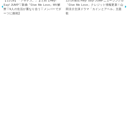
【11/28】「アサデス。」まとめ【Hey!
12/14発売 Hey! Say! JUMPニューシングル
Say! JUMP▽新曲『Give Me Love』MV解
「Give Me Love」クレジット情報更新！山
禁▽9人の生活が重なり合う▽メンバーでダ
田涼介主演ドラマ「カインとアベル」主題
ーツに挑戦】
歌