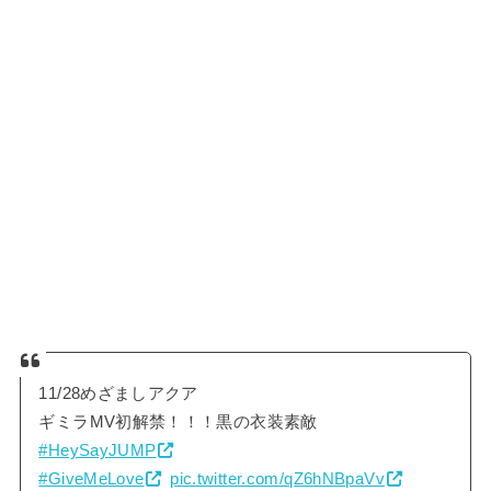
11/28めざましアクア
ギミラMV初解禁！！！黒の衣装素敵
#HeySayJUMP
#GiveMeLove
pic.twitter.com/qZ6hNBpaVv