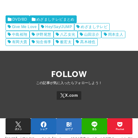
DVD/BD
めざましテレビまとめ
Give Me Love
Hey!Say!JUMP
めざましテレビ
中島裕翔
伊野尾慧
八乙女光
山田涼介
岡本圭人
有岡大貴
知念侑李
薮宏太
髙木雄也
FOLLOW
ポスト
シェア
はてブ
送る
Pocket