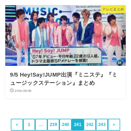
テレビまとめ
9/5 Hey!Say!JUMP出演『ミニステ』『ミ
ュージックステーション』まとめ
2014.09.06
＜
1
…
239
240
241
242
243
＞