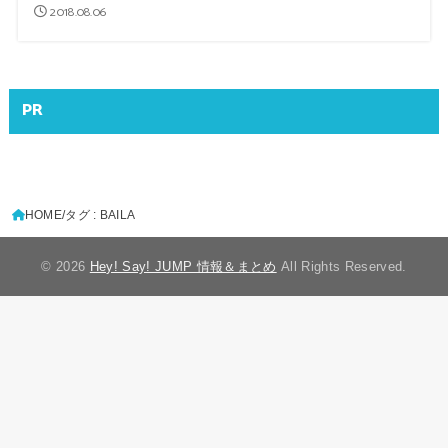
2018.08.06
PR
HOME
タグ : BAILA
© 2026
Hey! Say! JUMP 情報＆まとめ
All Rights Reserved.