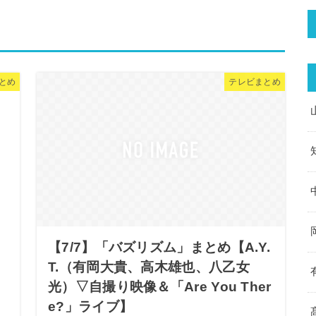
まとめ
テレビまとめ
【7/7】「バズリズム」まとめ【A.Y.
T.（有岡大貴、高木雄也、八乙女
！
光）▽自撮り映像＆「Are You Ther
e?」ライブ】