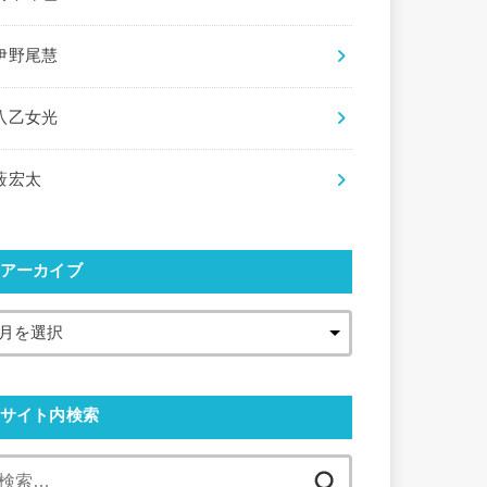
伊野尾慧
八乙女光
薮宏太
アーカイブ
サイト内検索
検