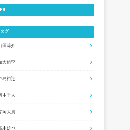
PR
タグ
山田涼介
知念侑李
中島裕翔
岡本圭人
有岡大貴
髙木雄也