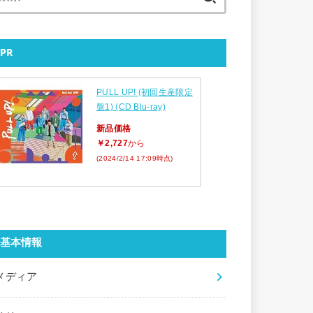
索:
PR
PULL UP! (初回生産限定
盤1) (CD Blu-ray)
新品価格
￥2,727
から
(2024/2/14 17:09時点)
基本情報
メディア