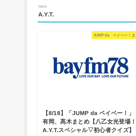
A.Y.T.
JUMP da ベイベー！
【8/18】「JUMP da ベイベー！」
有岡、髙木まとめ【八乙女光登場
A.Y.T.スペシャル▽初心者クイズ】