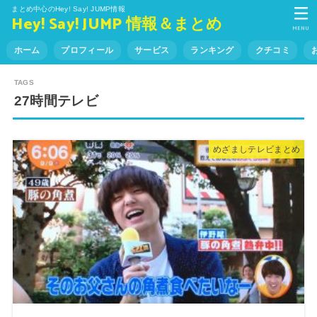
まとめ中心のHey! Say! JUMP情報
Hey! Say! JUMP 情報＆まとめ
MENU
ホーム
プロフィール
サービス
ランキング
クチコミ
27時間テレビ
めざましテレビまとめ