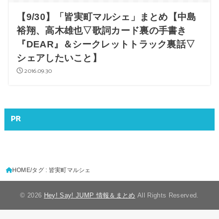
【9/30】「皆実町マルシェ」まとめ【中島
裕翔、高木雄也▽歌詞カード裏の手書き
『DEAR』＆シークレットトラック裏話▽
シェアしたいこと】
2016.09.30
PR
HOME
タグ : 皆実町マルシェ
© 2026
Hey! Say! JUMP 情報＆まとめ
All Rights Reserved.