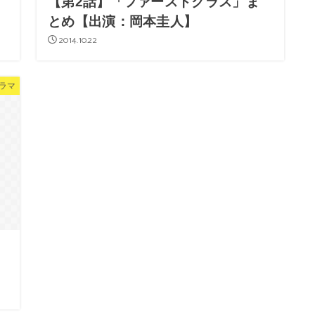
【第2話】「ファーストクラス」ま
とめ【出演：岡本圭人】
2014.10.22
ラマ