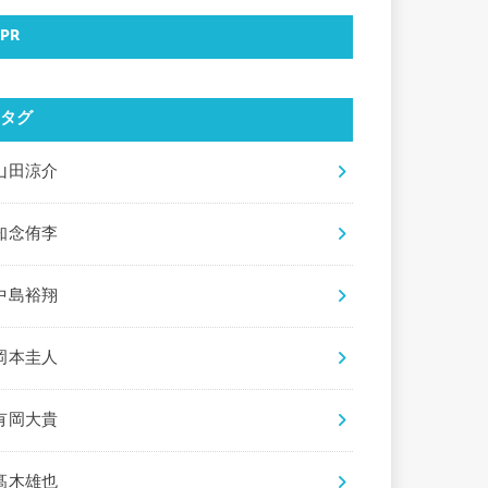
PR
タグ
山田涼介
知念侑李
中島裕翔
岡本圭人
有岡大貴
髙木雄也