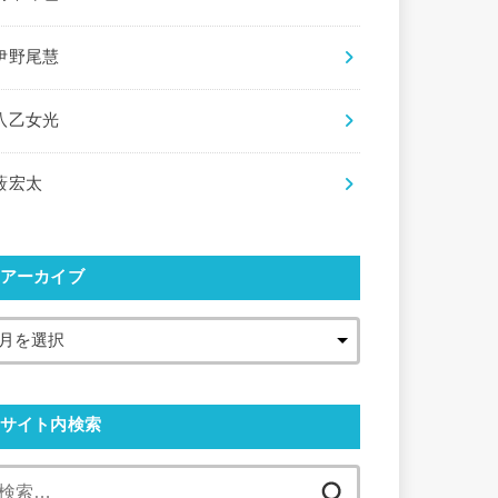
伊野尾慧
八乙女光
薮宏太
アーカイブ
サイト内検索
検