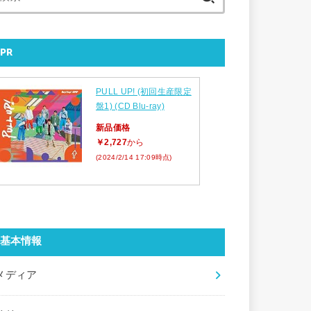
索:
PR
PULL UP! (初回生産限定
盤1) (CD Blu-ray)
新品価格
￥2,727
から
(2024/2/14 17:09時点)
基本情報
メディア