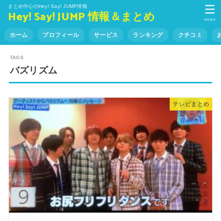
まとめ中心のHey! Say! JUMP情報
Hey! Say! JUMP 情報＆まとめ
MENU
ホーム
プロフィール
サービス
ランキング
クチコミ
バズリズム
テレビまとめ