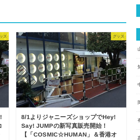
ッズ
グッズ
!
8/1よりジャニーズショップでHey!
コ
Say! JUMPの新写真販売開始！
シ
【「COSMIC☆HUMAN」＆香港オ