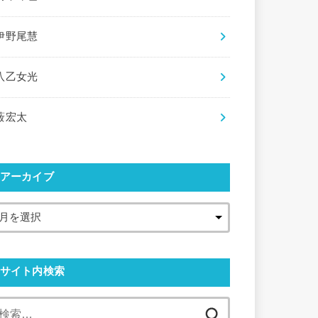
伊野尾慧
八乙女光
薮宏太
アーカイブ
サイト内検索
検