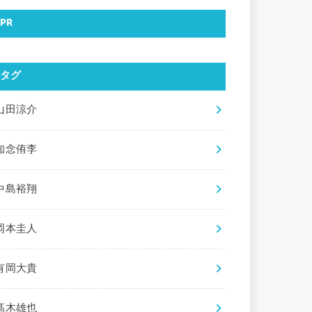
PR
タグ
山田涼介
知念侑李
中島裕翔
岡本圭人
有岡大貴
髙木雄也