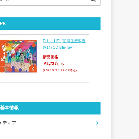
索:
PR
PULL UP! (初回生産限定
盤1) (CD Blu-ray)
新品価格
￥2,727
から
(2024/2/14 17:09時点)
基本情報
メディア