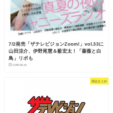
7/2発売「ザテレビジョンZoom!」vol.33に
山田涼介、伊野尾慧＆薮宏太！「薔薇と白
鳥」リポも
2018.06.29
雑誌まとめ