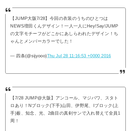
【JUMP大阪7/28】今回の衣装のうちのひとつは
NEWS増田くんデザイン！一人一人にHey!Say!JUMP
の文字モチーフがどこかにあしらわれたデザイン！ち
ゃんとメンバーカラーでした！
— 四条(@sijyooo)
Thu Jul 28 11:16:53 +0000 2016
【7/28 JUMP@大阪】アンコール、マジパワ、スタト
ロあり！Nブロック(下手)山田、伊野尾、Iブロック(上
手)薮、知念、光、2曲目の真剣サンで入れ替えて全員1
周！