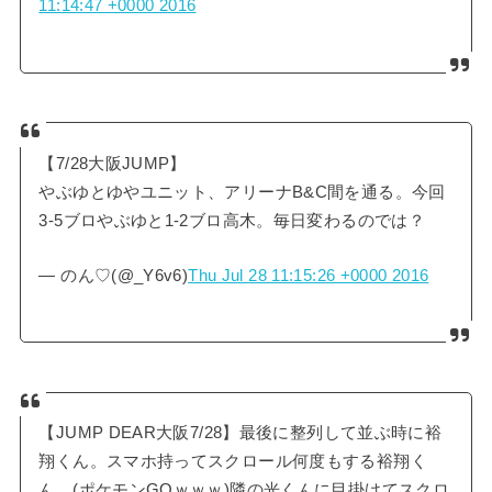
11:14:47 +0000 2016
【7/28大阪JUMP】
やぶゆとゆやユニット、アリーナB&C間を通る。今回
3-5ブロやぶゆと1-2ブロ高木。毎日変わるのでは？
— のん♡(@_Y6v6)
Thu Jul 28 11:15:26 +0000 2016
【JUMP DEAR大阪7/28】最後に整列して並ぶ時に裕
翔くん。スマホ持ってスクロール何度もする裕翔く
ん。(ポケモンGOｗｗｗ)隣の光くんに目掛けてスクロ