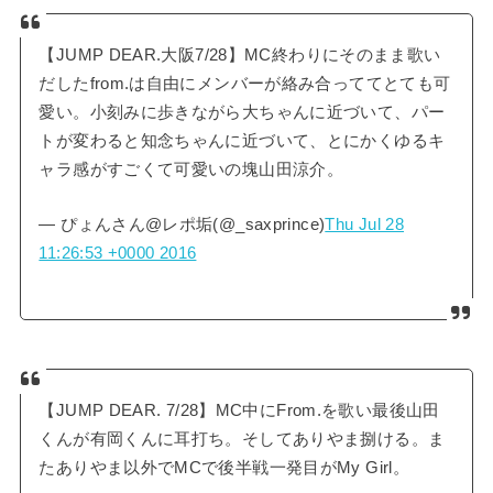
【JUMP DEAR.大阪7/28】MC終わりにそのまま歌い
だしたfrom.は自由にメンバーが絡み合っててとても可
愛い。小刻みに歩きながら大ちゃんに近づいて、パー
トが変わると知念ちゃんに近づいて、とにかくゆるキ
ャラ感がすごくて可愛いの塊山田涼介。
— ぴょんさん@レポ垢(@_saxprince)
Thu Jul 28
11:26:53 +0000 2016
【JUMP DEAR. 7/28】MC中にFrom.を歌い最後山田
くんが有岡くんに耳打ち。そしてありやま捌ける。ま
たありやま以外でMCで後半戦一発目がMy Girl。