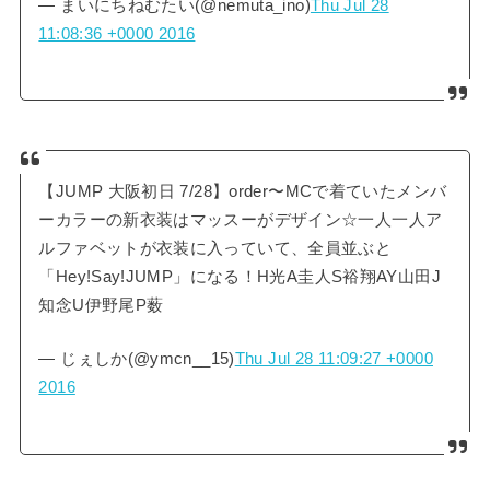
— まいにちねむたい(@nemuta_ino)
Thu Jul 28
11:08:36 +0000 2016
【JUMP 大阪初日 7/28】order〜MCで着ていたメンバ
ーカラーの新衣装はマッスーがデザイン☆一人一人ア
ルファベットが衣装に入っていて、全員並ぶと
「Hey!Say!JUMP」になる！H光A圭人S裕翔AY山田J
知念U伊野尾P薮
— じぇしか(@ymcn__15)
Thu Jul 28 11:09:27 +0000
2016