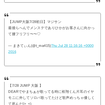
【JUMP大阪7/28初日】マジサン
最後らへんでメンステでありひかがお客さんに向かっ
て腰フリフリ〜〜♡
— まきてぃん(@t_ma415)
Thu Jul 28 11:16:16 +0000
2016
【7/28 JUMP 大阪 】
DEARでやまちぁが歌ってる時に裕翔くん片耳のイヤ
モニに外してソロパ歌ってたけど歌声めっちゃ優しく
て死んだ(>_<)