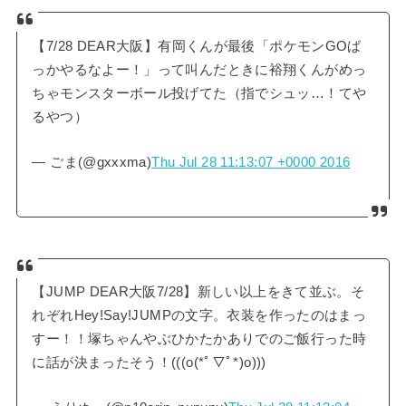
【7/28 DEAR大阪】有岡くんが最後「ポケモンGOば
っかやるなよー！」って叫んだときに裕翔くんがめっ
ちゃモンスターボール投げてた（指でシュッ…！てや
るやつ）
— ごま(@gxxxma)
Thu Jul 28 11:13:07 +0000 2016
【JUMP DEAR大阪7/28】新しい以上をきて並ぶ。そ
れぞれHey!Say!JUMPの文字。衣装を作ったのはまっ
すー！！塚ちゃんやぶひかたかありでのご飯行った時
に話が決まったそう！(((o(*ﾟ▽ﾟ*)o)))