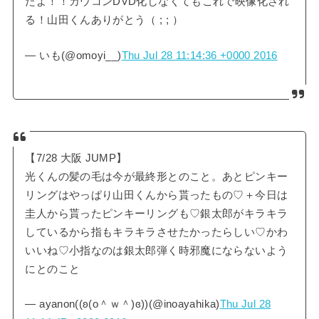
たよ！！カウコンDVD化しなくてもこれで映像化され
る！山田くんありがとう（ ; ; ）
— いも(@omoyi__)
Thu Jul 28 11:14:36 +0000 2016
【7/28 大阪 JUMP】
光くんの髪の毛は今が最終形とのこと。あとピンキー
リングはやっぱり山田くんから貰ったもの♡＋今日は
圭人から貰ったピンキーリングも♡銀太郎がキラキラ
しているから指もキラキラさせたかったらしい♡かわ
いいね♡小指なのは銀太郎弾く時邪魔にならないよう
にとのこと
— ayanon((ʚ(ο＾ｗ＾)ɞ))(@inoayahika)
Thu Jul 28