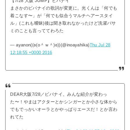
【7/28 大阪 JUMP】ビバナイ
まさかのビバナイの歌詞が変更に。光くんは「何でも
着こなす〜」が「何でも似合うマルチヘアースタイ
ル」(これも曖昧)後は聞き取れなかったけど洗濯バサ
ミのことも言っててわろた
— ayanon((ʚ(ο＾ｗ＾)ɞ))(@inoayahika)
Thu Jul 28
12:18:55 +0000 2016
DEAR大阪7/28／ビバナイ。みんな紹介が変わっ
た〜！やまはアクターとかシンガーとか小さな体から
でもでっかいオーラとかやっぱりエースだ！とか言わ
れてた