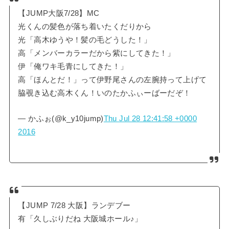
【JUMP大阪7/28】MC
光くんの髪色が落ち着いたくだりから
光「高木ゆうや！髪の毛どうした！」
高「メンバーカラーだから紫にしてきた！」
伊「俺ワキ毛青にしてきた！」
高「ほんとだ！」って伊野尾さんの左腕持って上げて
脇覗き込む高木くん！いのたかふぃーばーだぞ！
— かふぉ(@k_y10jump)
Thu Jul 28 12:41:58 +0000
2016
【JUMP 7/28 大阪】ランデブー
有「久しぶりだね 大阪城ホール♪」