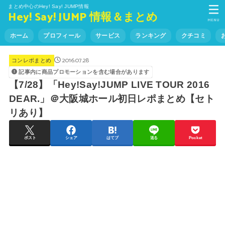
まとめ中心のHey! Say! JUMP情報
Hey! Say! JUMP 情報＆まとめ
MENU
ホーム
プロフィール
サービス
ランキング
クチコミ
2016.07.28
コンレポまとめ
記事内に商品プロモーションを含む場合があります
【7/28】「Hey!Say!JUMP LIVE TOUR 2016
DEAR.」＠大阪城ホール初日レポまとめ【セト
リあり】
ポスト
シェア
はてブ
送る
Pocket