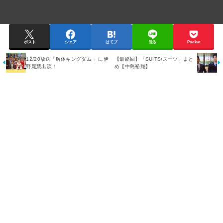
ポスト
シェア
はてブ
送る
Pocket
12/20放送「解体キングダム 」に伊
【最終回】「SUITS/スーツ」まと
野尾慧出演！
め【中島裕翔】