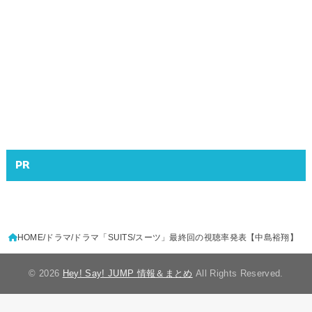
PR
HOME
ドラマ
ドラマ「SUITS/スーツ」最終回の視聴率発表【中島裕翔】
© 2026
Hey! Say! JUMP 情報＆まとめ
All Rights Reserved.