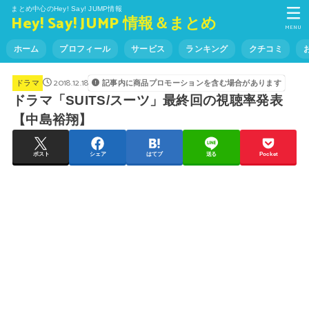
まとめ中心のHey! Say! JUMP情報
Hey! Say! JUMP 情報＆まとめ
MENU
ホーム
プロフィール
サービス
ランキング
クチコミ
2018.12.18
記事内に商品プロモーションを含む場合があります
ドラマ
ドラマ「SUITS/スーツ」最終回の視聴率発表
【中島裕翔】
ポスト
シェア
はてブ
送る
Pocket