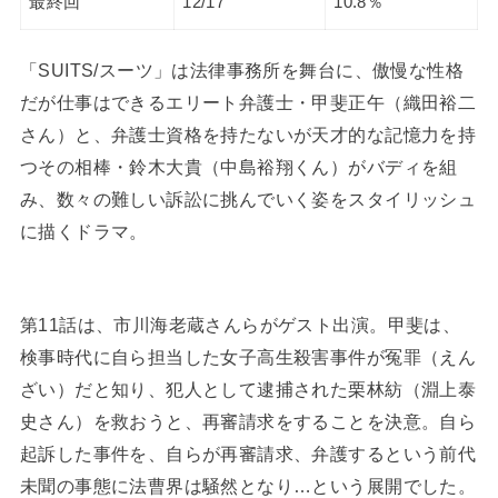
最終回
12/17
10.8％
「SUITS/スーツ」は法律事務所を舞台に、傲慢な性格
だが仕事はできるエリート弁護士・甲斐正午（織田裕二
さん）と、弁護士資格を持たないが天才的な記憶力を持
つその相棒・鈴木大貴（中島裕翔くん）がバディを組
み、数々の難しい訴訟に挑んでいく姿をスタイリッシュ
に描くドラマ。
第11話は、市川海老蔵さんらがゲスト出演。甲斐は、
検事時代に自ら担当した女子高生殺害事件が冤罪（えん
ざい）だと知り、犯人として逮捕された栗林紡（淵上泰
史さん）を救おうと、再審請求をすることを決意。自ら
起訴した事件を、自らが再審請求、弁護するという前代
未聞の事態に法曹界は騒然となり…という展開でした。