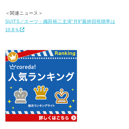
＜関連ニュース＞
SUITS／スーツ：織田裕二主演“月9”最終回視聴率は
10.8％