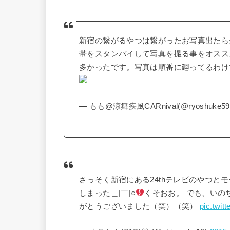
新宿の繋がるやつは繋がったお写真出たら
帯をスタンバイして写真を撮る事をオスス
多かったです。写真は順番に廻ってるわ
— もも@涼舞疾風CARnival(@ryoshuke59
さっそく新宿にある24thテレビのやつと
しまった＿|￣|○
くそおお。 でも、いの
がとうございました（笑）（笑）
pic.twit