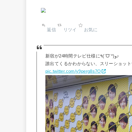
返信
リツイ
お気に
新宿が24時間テレビ仕様に٩(ˊᗜˋ*)و♪
誰出てくるかわからない、スリーショットつ
pic.twitter.com/y9perg8s7O