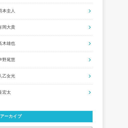
岡本圭人
有岡大貴
髙木雄也
伊野尾慧
八乙女光
薮宏太
アーカイブ