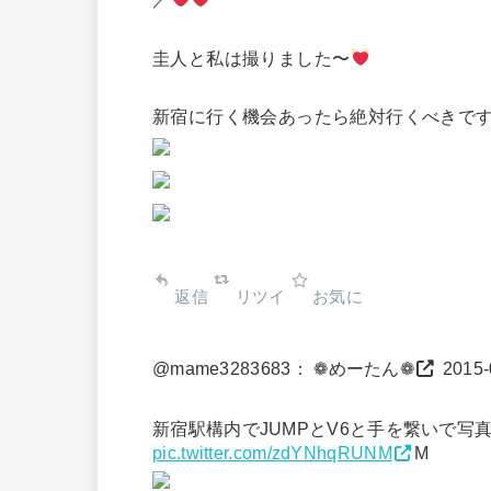
圭人と私は撮りました〜
新宿に行く機会あったら絶対行くべきで
返信
リツイ
お気に
@mame3283683： ❁めーたん❁
2015-
新宿駅構内でJUMPとV6と手を繋いで写
pic.twitter.com/zdYNhqRUNM
M