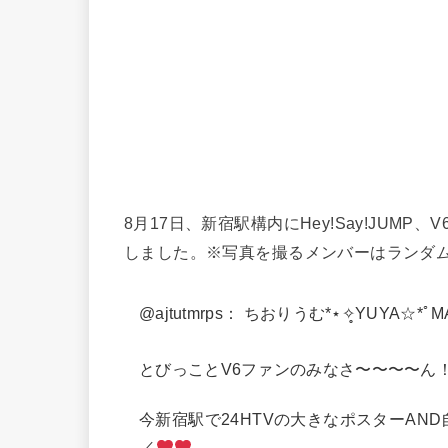
8月17日、新宿駅構内にHey!Say!JU
しました。※写真を撮るメンバーはランダムで
@ajtutmrps： ちおりうむ*⋆✧̥YUYA☆*ﾟM
とびっことV6ファンのみなさ〜〜〜〜ん
今新宿駅で24HTVの大きなポスターAND自
／