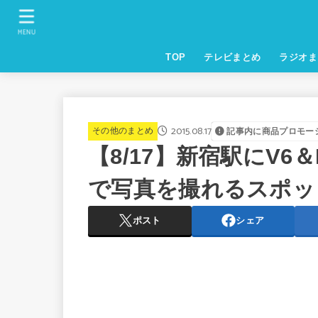
MENU
TOP
テレビまとめ
ラジオま
2015.08.17
その他のまとめ
記事内に商品プロモー
【8/17】新宿駅にV6＆
で写真を撮れるスポッ
ポスト
シェア