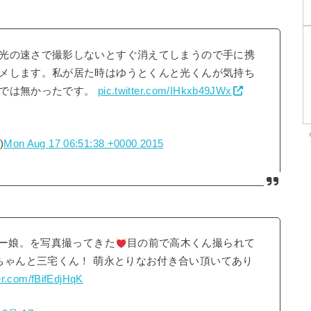
光の速さで撮影しないとすぐ消えてしまうので手に携
メします。私が居た時はゆうとくんと光くんが気持ち
けでは無かったです。
pic.twitter.com/IHkxb49JWx
)
Mon Aug 17 06:51:38 +0000 2015
モー娘。を写真撮ってきた
目の前で高木くん撮られて
ちゃんと三宅くん！ 萌永とりなお付き合い頂いてあり
ter.com/fBifEdjHqK