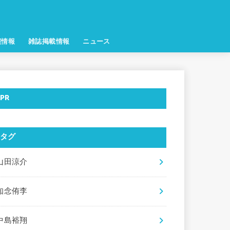
演情報
雑誌掲載情報
ニュース
PR
タグ
山田涼介
知念侑李
中島裕翔