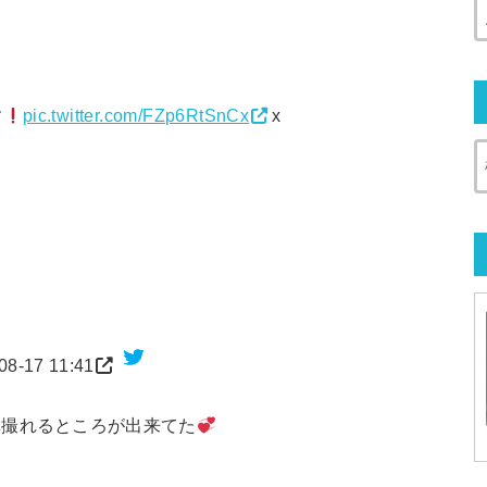
す
pic.twitter.com/FZp6RtSnCx
x
08-17 11:41
真撮れるところが出来てた