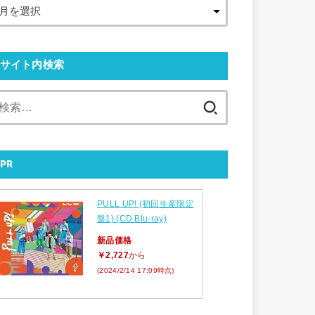
サイト内検索
検
索:
PR
PULL UP! (初回生産限定
盤1) (CD Blu-ray)
新品価格
￥2,727
から
(2024/2/14 17:09時点)