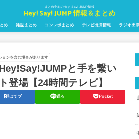
まとめ中心のHey! Say! JUMP情報
Hey! Say! JUMP 情報＆まとめ
とめ
雑誌まとめ
コンレポまとめ
テレビ出演情報
ラジオ出
ションを含む場合があります
Hey!Say!JUMPと手を繋い
ト登場【24時間テレビ】
はてブ
送る
Pocket