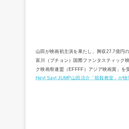
山田が映画初主演を果たし、興収27.7億円
富川（ブチョン）国際ファンタスティック映
ク映画祭連盟（EFFFF）アジア映画賞」を
Hey! Say! JUMP山田涼介「暗殺教室