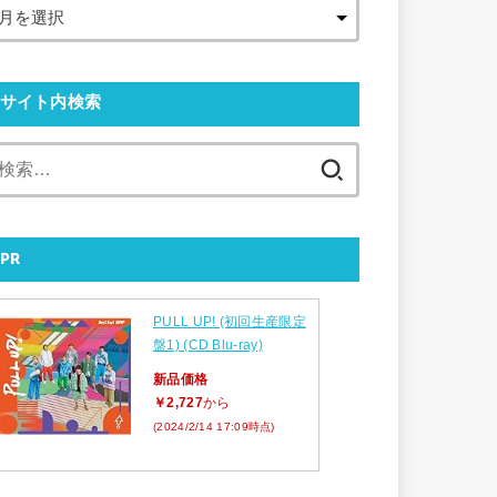
サイト内検索
検
索:
PR
PULL UP! (初回生産限定
盤1) (CD Blu-ray)
新品価格
￥2,727
から
(2024/2/14 17:09時点)