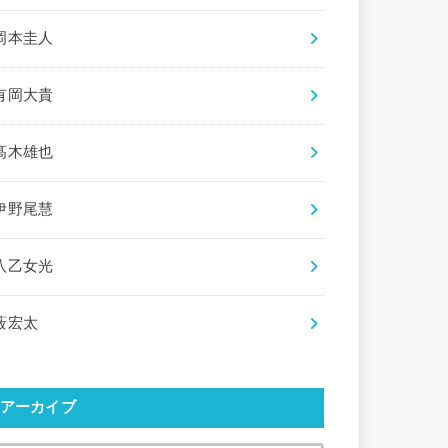
岡本圭人
有岡大貴
髙木雄也
伊野尾慧
八乙女光
薮宏太
アーカイブ