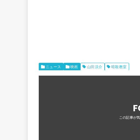
ニュース
映画
山田涼介
暗殺教室
F