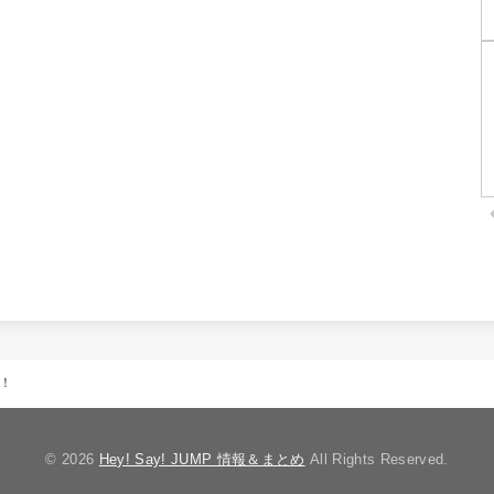
！
© 2026
Hey! Say! JUMP 情報＆まとめ
All Rights Reserved.