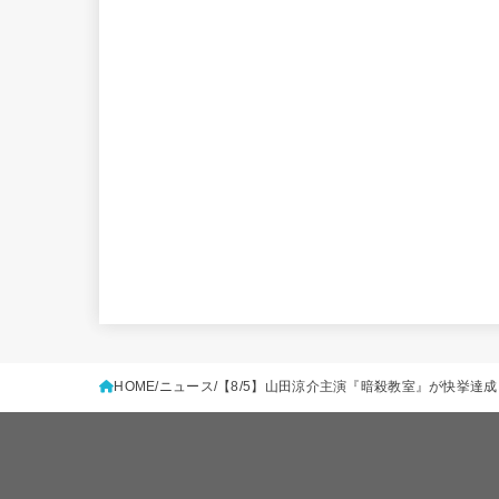
HOME
ニュース
【8/5】山田涼介主演『暗殺教室』が快挙達成