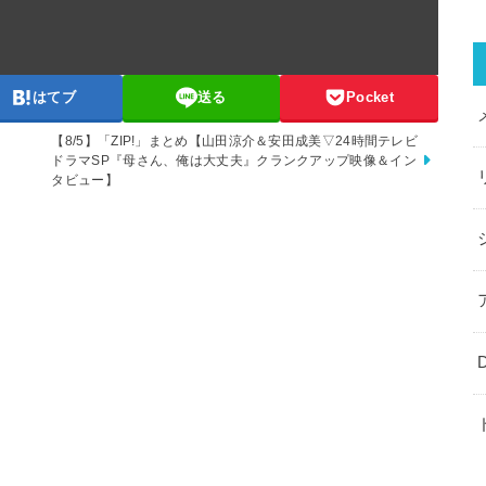
はてブ
送る
Pocket
【8/5】「ZIP!」まとめ【山田涼介＆安田成美▽24時間テレビ
】
ドラマSP『母さん、俺は大丈夫』クランクアップ映像＆イン
タビュー】