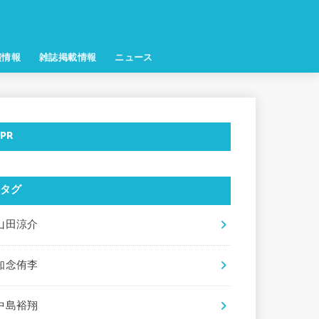
演情報
雑誌掲載情報
ニュース
PR
タグ
山田涼介
知念侑李
中島裕翔