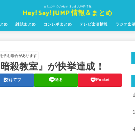
まとめ中心のHey! Say! JUMP情報
Hey! Say! JUMP 情報＆まとめ
とめ
雑誌まとめ
コンレポまとめ
テレビ出演情報
ラジオ出
を含む場合があります
『暗殺教室』が快挙達成！
はてブ
送る
Pocket