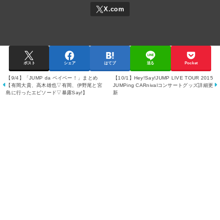
ポスト
シェア
はてブ
送る
Pocket
【9/4】「JUMP da ベイベー！」まとめ
【10/1】Hey!Say!JUMP LIVE TOUR 2015
【有岡大貴、高木雄也▽有岡、伊野尾と宮
JUMPing CARnivalコンサートグッズ詳細更
島に行ったエピソード▽暴露Say!】
新