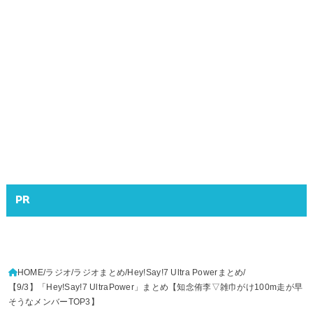
PR
HOME
ラジオ
ラジオまとめ
Hey!Say!7 Ultra Powerまとめ
【9/3】「Hey!Say!7 UltraPower」まとめ【知念侑李▽雑巾がけ100m走が早
そうなメンバーTOP3】