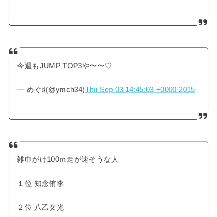
今週もJUMP TOP3や〜〜♡
— めぐ♯(@ymch34)
Thu Sep 03 14:45:03 +0000 2015
雑巾がけ100ｍ走が速そうな人
１位 知念侑李
２位 八乙女光