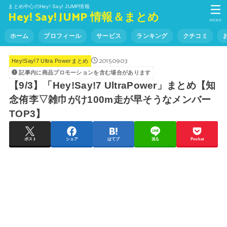
まとめ中心のHey! Say! JUMP情報
Hey! Say! JUMP 情報＆まとめ
MENU
ホーム
プロフィール
サービス
ランキング
クチコミ
2015.09.03
Hey!Say!7 Ultra Powerまとめ
記事内に商品プロモーションを含む場合があります
【9/3】「Hey!Say!7 UltraPower」まとめ【知
念侑李▽雑巾がけ100m走が早そうなメンバー
TOP3】
ポスト
シェア
はてブ
送る
Pocket