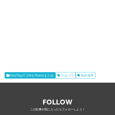
Hey!Say!7 Ultra Powerまとめ
ウルパワ
知念侑李
FOLLOW