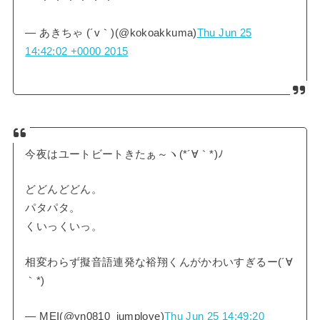
— あきちゃ (´v｀)(@kokoakkuma)
Thu Jun 25
14:42:02 +0000 2015
今夜はユートビートきたぁ～ヽ(*´∀｀*)ﾉ
どどんどどん。
パタパタ。
くいっくいっ。
相変わらず擬音語連発な裕翔くんがかわいすぎるー(´∀
｀*)
— MEI(@yn0810_jumplove)
Thu Jun 25 14:49:20