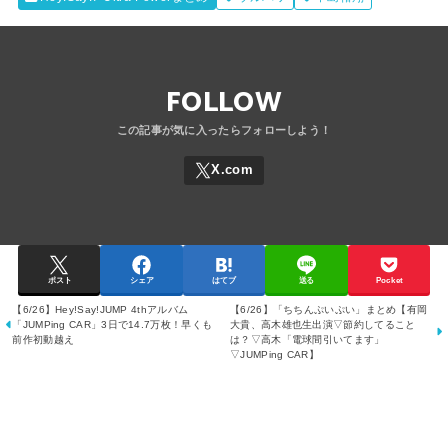
FOLLOW
ポスト
シェア
はてブ
送る
Pocket
【6/26】Hey!Say!JUMP 4thアルバム
【6/26】「ちちんぷいぷい」まとめ【有岡
「JUMPing CAR」3日で14.7万枚！早くも
大貴、高木雄也生出演▽節約してること
前作初動越え
は？▽高木「電球間引いてます」
▽JUMPing CAR】