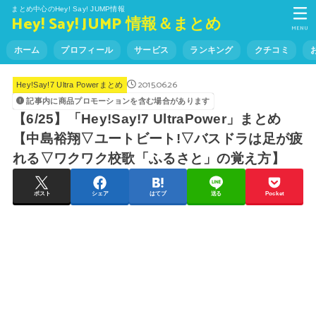
まとめ中心のHey! Say! JUMP情報
Hey! Say! JUMP 情報＆まとめ
MENU
ホーム
プロフィール
サービス
ランキング
クチコミ
2015.06.26
Hey!Say!7 Ultra Powerまとめ
記事内に商品プロモーションを含む場合があります
【6/25】「Hey!Say!7 UltraPower」まとめ
【中島裕翔▽ユートビート!▽バスドラは足が疲
れる▽ワクワク校歌「ふるさと」の覚え方】
ポスト
シェア
はてブ
送る
Pocket