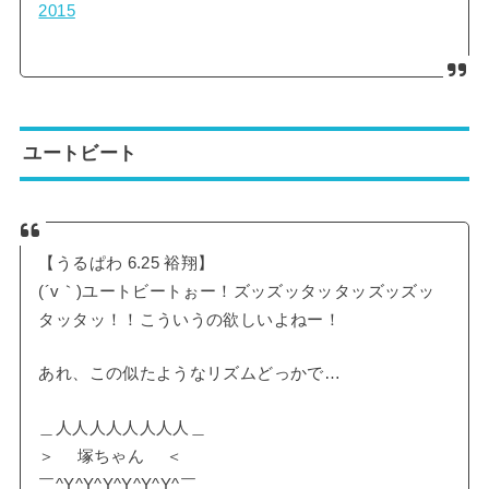
2015
ユートビート
【うるぱわ 6.25 裕翔】
(´v｀)ユートビートぉー！ズッズッタッタッズッズッ
タッタッ！！こういうの欲しいよねー！
あれ、この似たようなリズムどっかで…
＿人人人人人人人人＿
＞ 塚ちゃん ＜
￣^Y^Y^Y^Y^Y^Y^￣