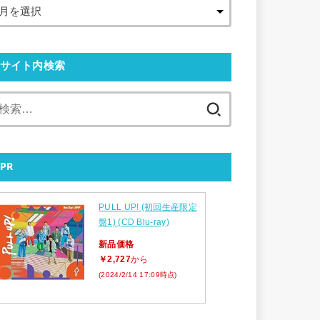
サイト内検索
検
索:
PR
PULL UP! (初回生産限定
盤1) (CD Blu-ray)
新品価格
￥2,727
から
(2024/2/14 17:09時点)