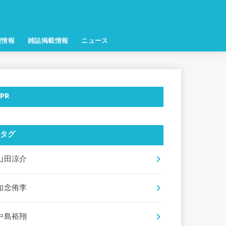
演情報
雑誌掲載情報
ニュース
PR
タグ
山田涼介
知念侑李
中島裕翔