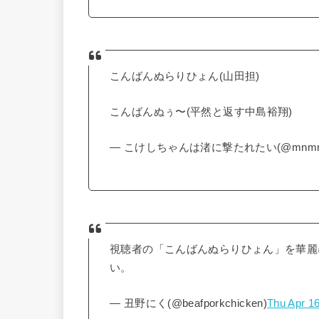
こんばんぬらりひょん(山田担)
こんばんぬぅ〜(平然と返す中島裕翔)
— こけしちゃんは渚に撃たれたい(@mnmri
視聴者の「こんばんぬらりひょん」を華麗
い。
— 丑野にく(@beafporkchicken)
Thu Apr 1