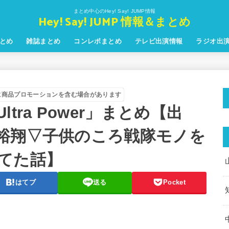
まとめ中心のHey! Say! JUMP情報
Hey! Say! JUMP 情報＆まとめ
とめ
雑誌まとめ
コンレポまとめ
テレビ出演情報
ラジオ出
に商品プロモーションを含む場合があります
 Ultra Power」まとめ【出
裕翔▽子供のころ戦隊モノを
てた話】
はてブ
送る
Pocket