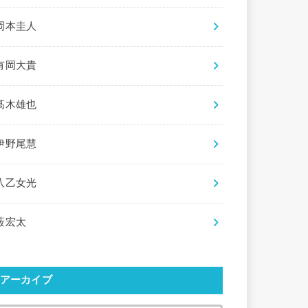
岡本圭人
有岡大貴
髙木雄也
伊野尾慧
八乙女光
薮宏太
アーカイブ