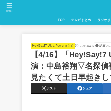
MENU
TOP
テレビまとめ
ラジオま
2015.04.17
Hey!Say!7 Ultra Powerまとめ
記事内
【4/16】「Hey!Say!7
演：中島裕翔▽名探偵
見たくて土日早起きし
ポスト
シェア