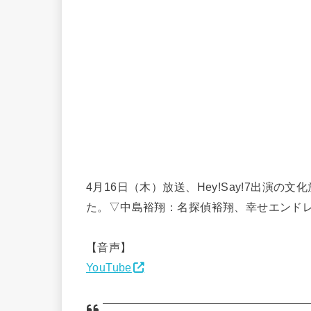
4月16日（木）放送、Hey!Say!7出演の文化放送
た。▽中島裕翔：名探偵裕翔、幸せエンド
【音声】
YouTube