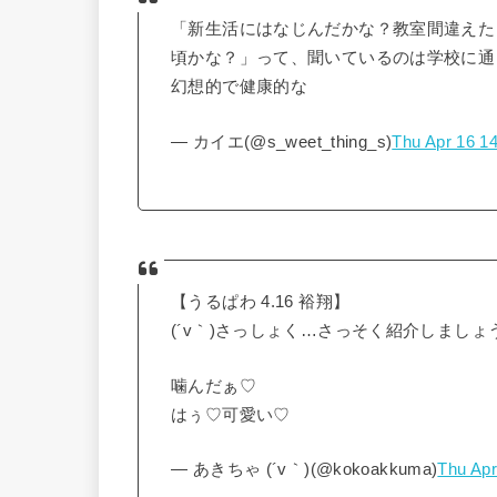
「新生活にはなじんだかな？教室間違えた
頃かな？」って、聞いているのは学校に通
幻想的で健康的な
— カイエ(@s_weet_thing_s)
Thu Apr 16 1
【うるぱわ 4.16 裕翔】
(´v｀)さっしょく…さっそく紹介しましょ
噛んだぁ♡
はぅ♡可愛い♡
— あきちゃ (´v｀)(@kokoakkuma)
Thu Apr