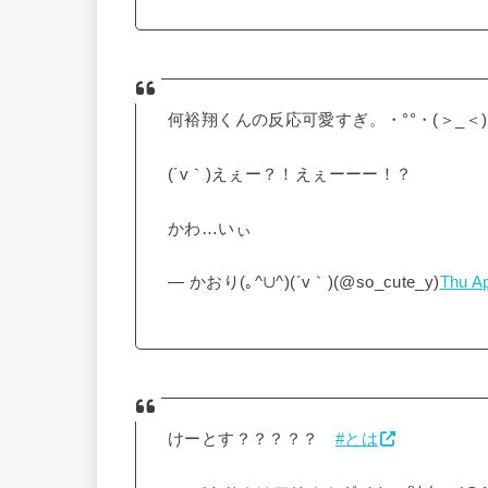
何裕翔くんの反応可愛すぎ。・°°・(＞_＜)
(´v｀)えぇー？！えぇーーー！？
かわ…いぃ
— かおり(｡^∪^)(´v｀)(@so_cute_y)
Thu A
けーとす？？？？？
#とは