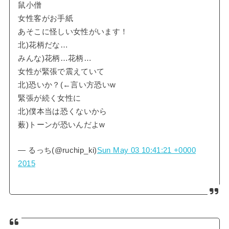
鼠小僧
女性客がお手紙
あそこに怪しい女性がいます！
北)花柄だな…
みんな)花柄…花柄…
女性が緊張で震えていて
北)恐いか？(←言い方恐いw
緊張が続く女性に
北)僕本当は恐くないから
薮)トーンが恐いんだよw
— るっち(@ruchip_ki)
Sun May 03 10:41:21 +0000
2015