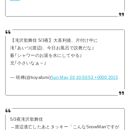
【滝沢歌舞伎 5/3夜】大喜利後、片付け中に
滝｢あいつ(渡辺)、今日お風呂で説教だな｣
薮｢シャワーのお湯を水にしてやる｣
北｢小さいなぁ～｣
— 咲稀(@koyafumi)
Sun May 03 10:50:53 +0000 2015
5/3夜滝沢歌舞伎
→渡辺逃亡したあとタッキー「こんなSnowManですが