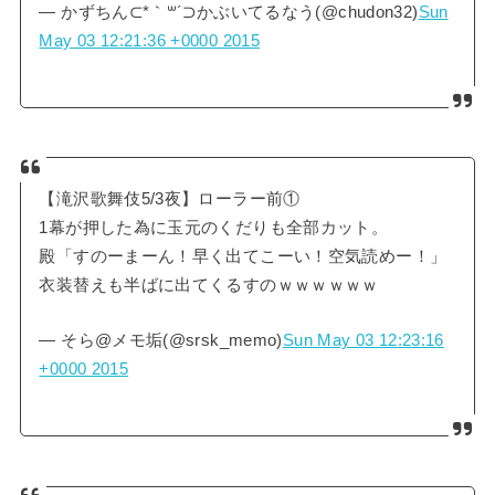
— かずちん⊂*｀꒳´⊃かぶいてるなう(@chudon32)
Sun
May 03 12:21:36 +0000 2015
【滝沢歌舞伎5/3夜】ローラー前①
1幕が押した為に玉元のくだりも全部カット。
殿「すのーまーん！早く出てこーい！空気読めー！」
衣装替えも半ばに出てくるすのｗｗｗｗｗｗ
— そら@メモ垢(@srsk_memo)
Sun May 03 12:23:16
+0000 2015