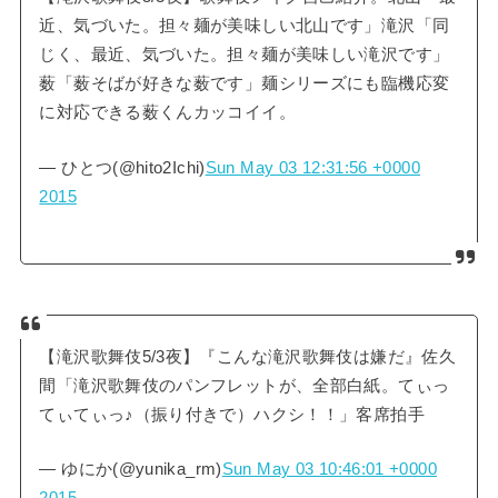
近、気づいた。担々麺が美味しい北山です」滝沢「同
じく、最近、気づいた。担々麺が美味しい滝沢です」
薮「薮そばが好きな薮です」麺シリーズにも臨機応変
に対応できる薮くんカッコイイ。
— ひとつ(@hito2Ichi)
Sun May 03 12:31:56 +0000
2015
【滝沢歌舞伎5/3夜】『こんな滝沢歌舞伎は嫌だ』佐久
間「滝沢歌舞伎のパンフレットが、全部白紙。てぃっ
てぃてぃっ♪（振り付きで）ハクシ！！」客席拍手
— ゆにか(@yunika_rm)
Sun May 03 10:46:01 +0000