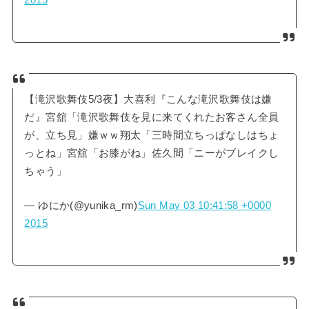
2015
【滝沢歌舞伎5/3夜】大喜利『こんな滝沢歌舞伎は嫌
だ』宮舘「滝沢歌舞伎を見に来てくれたお客さん全員
が、立ち見」嫌ｗｗ翔太「三時間立ちっぱなしはちょ
っとね」宮舘「お膝がね」佐久間「ニーがブレイクし
ちゃう」
— ゆにか(@yunika_rm)
Sun May 03 10:41:58 +0000
2015