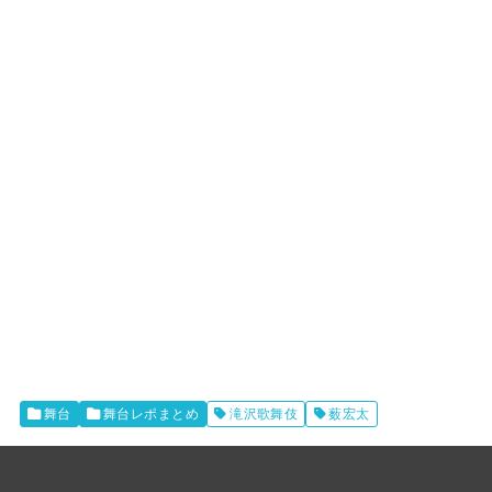
舞台
舞台レポまとめ
滝沢歌舞伎
薮宏太