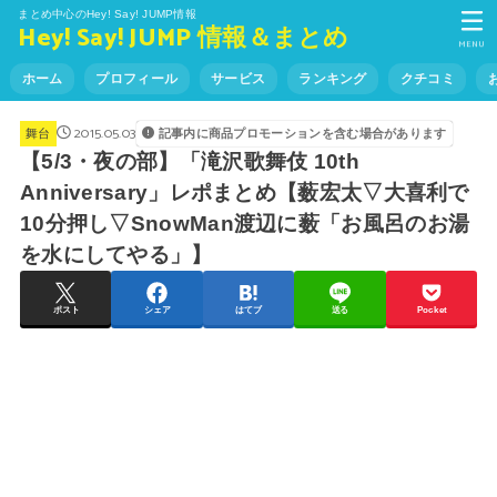
まとめ中心のHey! Say! JUMP情報
Hey! Say! JUMP 情報＆まとめ
MENU
ホーム
プロフィール
サービス
ランキング
クチコミ
2015.05.03
記事内に商品プロモーションを含む場合があります
舞台
【5/3・夜の部】「滝沢歌舞伎 10th
Anniversary」レポまとめ【薮宏太▽大喜利で
10分押し▽SnowMan渡辺に薮「お風呂のお湯
を水にしてやる」】
ポスト
シェア
はてブ
送る
Pocket