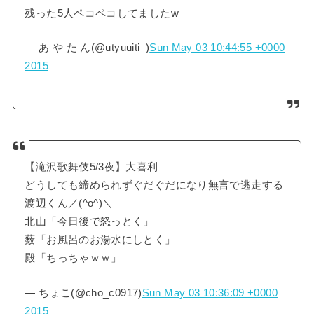
残った5人ペコペコしてましたw
— あ や た ん(@utyuuiti_)
Sun May 03 10:44:55 +0000
2015
【滝沢歌舞伎5/3夜】大喜利
どうしても締められずぐだぐだになり無言で逃走する
渡辺くん／(^o^)＼
北山「今日後で怒っとく」
薮「お風呂のお湯水にしとく」
殿「ちっちゃｗｗ」
— ちょこ(@cho_c0917)
Sun May 03 10:36:09 +0000
2015