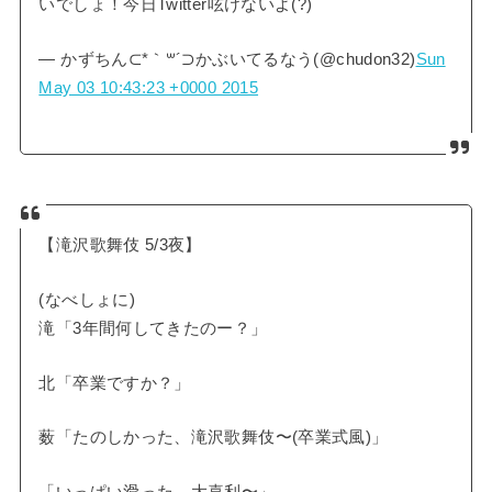
いでしょ！今日Twitter呟けないよ(?)
— かずちん⊂*｀꒳´⊃かぶいてるなう(@chudon32)
Sun
May 03 10:43:23 +0000 2015
【滝沢歌舞伎 5/3夜】
(なべしょに)
滝「3年間何してきたのー？」
北「卒業ですか？」
薮「たのしかった、滝沢歌舞伎〜(卒業式風)」