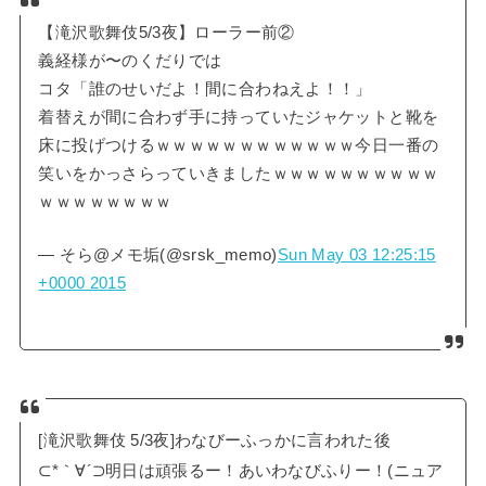
【滝沢歌舞伎5/3夜】ローラー前②
義経様が〜のくだりでは
コタ「誰のせいだよ！間に合わねえよ！！」
着替えが間に合わず手に持っていたジャケットと靴を
床に投げつけるｗｗｗｗｗｗｗｗｗｗｗｗ今日一番の
笑いをかっさらっていきましたｗｗｗｗｗｗｗｗｗｗ
ｗｗｗｗｗｗｗｗ
— そら@メモ垢(@srsk_memo)
Sun May 03 12:25:15
+0000 2015
[滝沢歌舞伎 5/3夜]わなびーふっかに言われた後
⊂*｀∀´⊃明日は頑張るー！あいわなびふりー！(ニュア