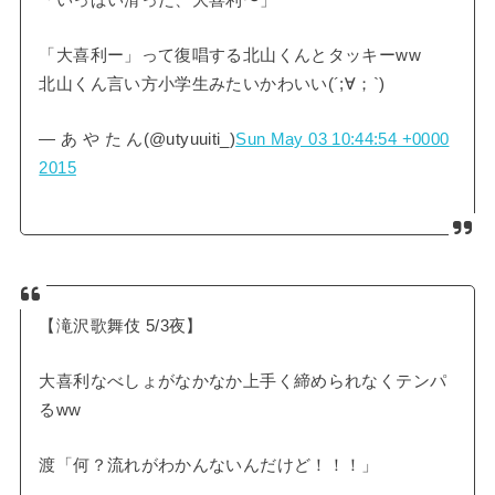
「いっぱい滑った、大喜利〜」
「大喜利ー」って復唱する北山くんとタッキーww
北山くん言い方小学生みたいかわいい(´;∀；`)
— あ や た ん(@utyuuiti_)
Sun May 03 10:44:54 +0000
2015
【滝沢歌舞伎 5/3夜】
大喜利なべしょがなかなか上手く締められなくテンパ
るww
渡「何？流れがわかんないんだけど！！！」