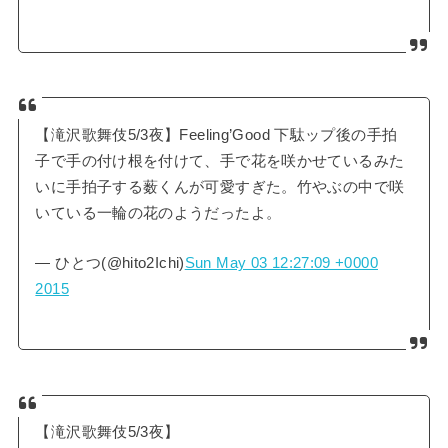
【滝沢歌舞伎5/3夜】Feeling’Good 下駄ップ後の手拍
子で手の付け根を付けて、手で花を咲かせているみた
いに手拍子する薮くんが可愛すぎた。竹やぶの中で咲
いている一輪の花のようだったよ。
— ひとつ(@hito2Ichi)
Sun May 03 12:27:09 +0000
2015
【滝沢歌舞伎5/3夜】