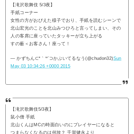
【滝沢歌舞伎 5/3夜】
手紙コーナー
女性の方がおびえた様子でおり、手紙を読むシーンで
北山宏光のことを北山みつひろと言ってしまい、その
人の客席に座っていたタッキーが立ち上がる
すの薮＜お客さん！座って！
— かずちん⊂*｀꒳´⊃かぶいてるなう(@chudon32)
Sun
May 03 10:34:26 +0000 2015
【滝沢歌舞伎5/3夜】
鼠小僧 手紙
北山くんはMCの時面白いのにプレイヤーになると
つまらなくなるのは何故？ 千賀健永より