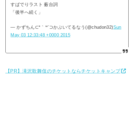
すぱでりラスト 薮台詞
「後半へ続く」
— かずちん⊂*｀꒳´⊃かぶいてるなう(@chudon32)
Sun
May 03 12:33:48 +0000 2015
【PR】滝沢歌舞伎のチケットならチケットキャンプ