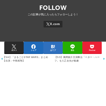
FOLLOW
ポスト
シェア
はてブ
送る
Pocket
【5/4】「まるごとSTAR WARS」まとめ
【5/3】風間俊介主演舞台「ベター・ハー
【出演：中島裕翔】
フ」を八乙女光が観劇