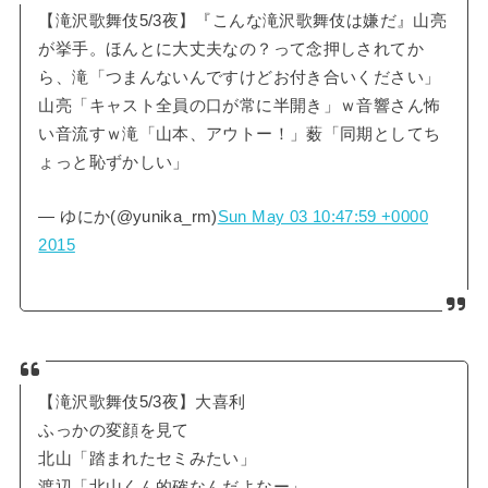
【滝沢歌舞伎5/3夜】『こんな滝沢歌舞伎は嫌だ』山亮
が挙手。ほんとに大丈夫なの？って念押しされてか
ら、滝「つまんないんですけどお付き合いください」
山亮「キャスト全員の口が常に半開き」ｗ音響さん怖
い音流すｗ滝「山本、アウトー！」薮「同期としてち
ょっと恥ずかしい」
— ゆにか(@yunika_rm)
Sun May 03 10:47:59 +0000
2015
【滝沢歌舞伎5/3夜】大喜利
ふっかの変顔を見て
北山「踏まれたセミみたい」
渡辺「北山くん的確なんだよなー」