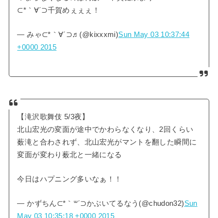
⊂*｀∀´⊃千賀めぇぇぇ！
— みゃ⊂*｀∀´⊃♬(@kixxxmi)
Sun May 03 10:37:44
+0000 2015
【滝沢歌舞伎 5/3夜】
北山宏光の変面が途中でかわらなくなり、2回くらい
薮滝と合わされず、北山宏光がマントを翻した瞬間に
変面が変わり薮北と一緒になる
今日はハプニング多いなぁ！！
— かずちん⊂*｀꒳´⊃かぶいてるなう(@chudon32)
Sun
May 03 10:35:18 +0000 2015