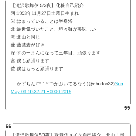
【滝沢歌舞伎 5/3夜】化粧自己紹介
阿:1993年11月27日土曜日生まれ
岩:はまっていることは半身浴
北:最近気づいたこと、坦々麺が美味しい
滝:北山と同じ
薮:藪蕎麦が好き
深:すのーまんになって三年目、頑張ります
宮:僕も頑張ります
佐:僕はもっと頑張ります
— かずちん⊂*｀꒳´⊃かぶいてるなう(@chudon32)
Sun
May 03 10:32:21 +0000 2015
【滝沢歌舞伎5/3夜】歌舞伎メイク自己紹介。北山「最