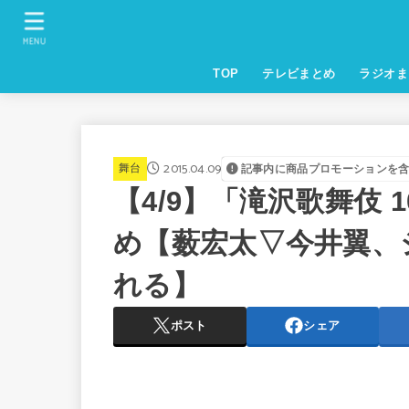
MENU
TOP
テレビまとめ
ラジオま
2015.04.09
舞台
記事内に商品プロモーションを
【4/9】「滝沢歌舞伎 10
め【薮宏太▽今井翼、
れる】
ポスト
シェア