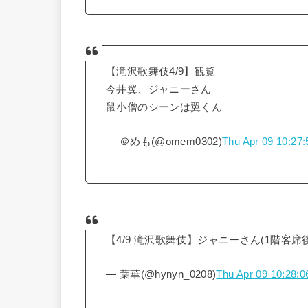
【滝沢歌舞伎4/9】観覧
今井翼、ジャニーさん
鼠小僧のシーンは翼くん
— ＠めも(@omem0302)
Thu Apr 09 10:27
【4/9 滝沢歌舞伎】ジャニーさん(1階客席後
— 葉華(@hynyn_0208)
Thu Apr 09 10:28: