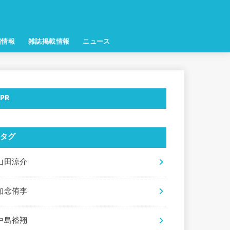
演情報
雑誌掲載情報
ニュース
PR
タグ
山田涼介
知念侑李
中島裕翔