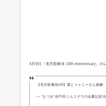
4月9日「滝沢歌舞伎 10th Anniversa
【滝沢歌舞伎4/9】翼とジャニーさん観劇
— *なつき*@千田くんステマの会書記担当(@s