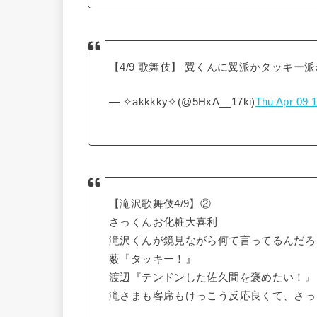
【4/9 歌舞伎】 翼くんに翼派かタッキー
— ✧akkkky✧(@5HxA__17ki)
Thu Apr 09 
【滝沢歌舞伎4/9】②
さっくんお化粧大喜利
滝沢くんが鏡見ながら何て言ってるんだろ
薮『タッキー！』
渡辺『テンドンした佐久間を褒めたい！』
滝さまも客席もけっこう反応良くて、さっ