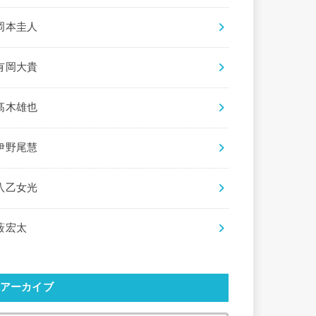
岡本圭人
有岡大貴
髙木雄也
伊野尾慧
八乙女光
薮宏太
アーカイブ