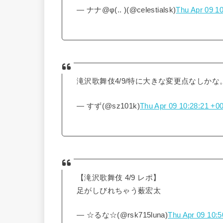
— ナナ@φ(.. )(@celestialsk)
Thu Apr 09 1
滝沢歌舞伎4/9/特に大きな変更点なしか
— すず(@sz101k)
Thu Apr 09 10:28:21 +0
【滝沢歌舞伎 4/9 レポ】
足がしびれちゃう薮宏太
— ☆るな☆(@rsk715luna)
Thu Apr 09 10: