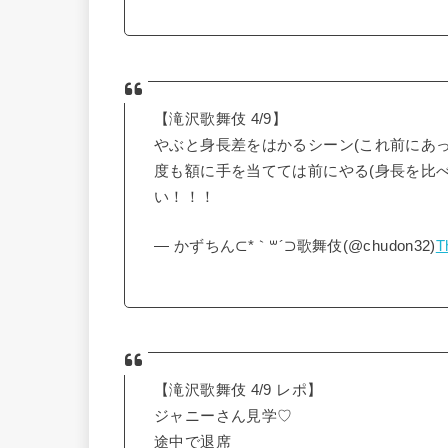
【滝沢歌舞伎 4/9】
やぶと身長差をはかるシーン(これ前にあ
度も額に手を当てては前にやる(身長を比
い！！！
— かずちん⊂*｀꒳´⊃歌舞伎(@chudon32)
T
【滝沢歌舞伎 4/9 レポ】
ジャニーさん見学♡
途中で退席