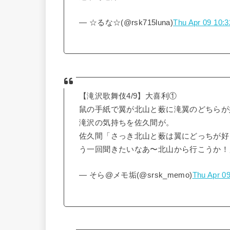
— ☆るな☆(@rsk715luna)
Thu Apr 09 10:
【滝沢歌舞伎4/9】大喜利①
鼠の手紙で翼が北山と薮に滝翼のどちらが
滝沢の気持ちを佐久間が。
佐久間「さっき北山と薮は翼にどっちが好
う一回聞きたいなあ〜北山から行こうか！
— そら@メモ垢(@srsk_memo)
Thu Apr 0