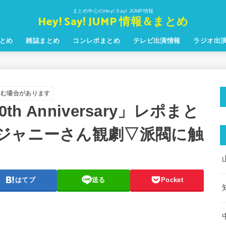
まとめ中心のHey! Say! JUMP情報
Hey! Say! JUMP 情報＆まとめ
とめ
雑誌まとめ
コンレポまとめ
テレビ出演情報
ラジオ出
含む場合があります
th Anniversary」レポまと
ジャニーさん観劇▽派閥に触
はてブ
送る
Pocket