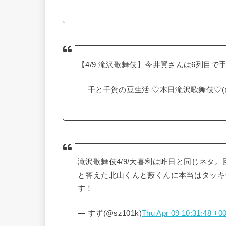
【4/9 滝沢歌舞伎】今井翼さんは6列目で
— 千と千賀の豆生活 ♡本日滝沢歌舞伎♡(@ki
滝沢歌舞伎4/9/大喜利は昨日と同じネタ
と答えた北山くんと藪くんに本当はタッキ
す！
— すず(@sz101k)
Thu Apr 09 10:31:48 +0