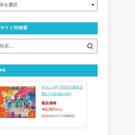
サイト内検索
検
索:
PR
PULL UP! (初回生産限定
盤1) (CD Blu-ray)
新品価格
￥2,727
から
(2024/2/14 17:09時点)