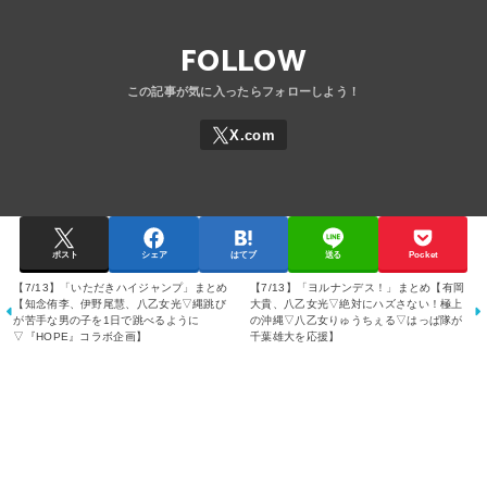
FOLLOW
ポスト
シェア
はてブ
送る
Pocket
【7/13】「いただきハイジャンプ」まとめ
【7/13】「ヨルナンデス！」まとめ【有岡
【知念侑李、伊野尾慧、八乙女光▽縄跳び
大貴、八乙女光▽絶対にハズさない！極上
が苦手な男の子を1日で跳べるように
の沖縄▽八乙女りゅうちぇる▽はっぱ隊が
▽『HOPE』コラボ企画】
千葉雄大を応援】