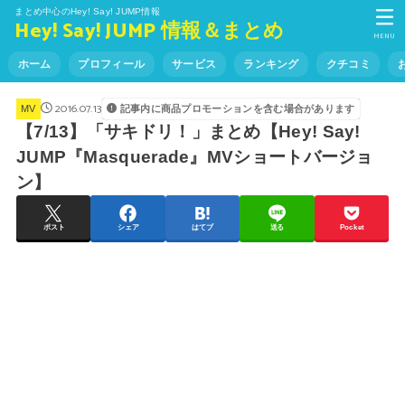
まとめ中心のHey! Say! JUMP情報
Hey! Say! JUMP 情報＆まとめ
MENU
ホーム
プロフィール
サービス
ランキング
クチコミ
2016.07.13
記事内に商品プロモーションを含む場合があります
MV
【7/13】「サキドリ！」まとめ【Hey! Say!
JUMP『Masquerade』MVショートバージョ
ン】
ポスト
シェア
はてブ
送る
Pocket