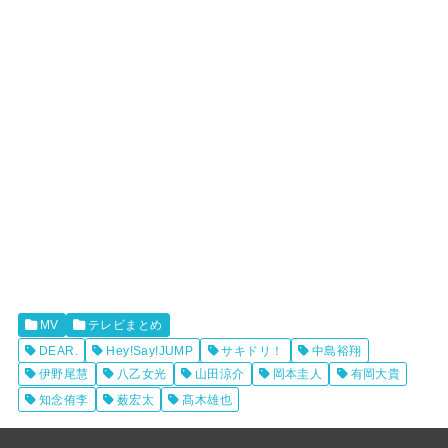
MV
テレビまとめ
DEAR.
Hey!Say!JUMP
サキドリ！
中島裕翔
伊野尾慧
八乙女光
山田涼介
岡本圭人
有岡大貴
知念侑李
薮宏太
髙木雄也