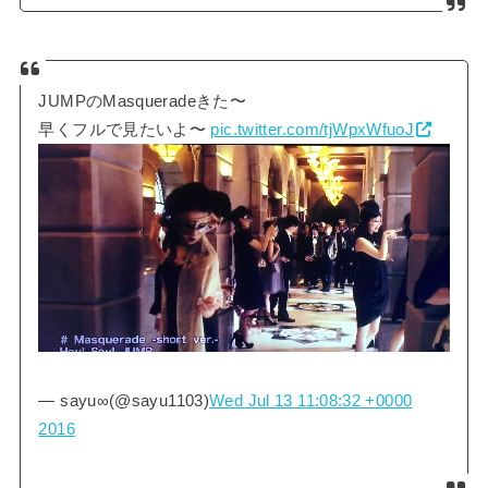
JUMPのMasqueradeきた〜
早くフルで見たいよ〜
pic.twitter.com/tjWpxWfuoJ
— sayu∞(@sayu1103)
Wed Jul 13 11:08:32 +0000
2016