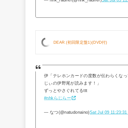
— nhk_radirer(@nhk_radirer)
Sat Jul 09 1
DEAR.(初回限定盤1)(DVD付)
伊「テレホンカードの度数が伝わらくなっ
じぃの伊野尾が読みます！」
ずっとやさぐれてるttt
#nhkらじらー
— なつ(@natudonaino)
Sat Jul 09 11:23:3