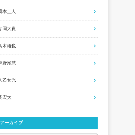
岡本圭人
有岡大貴
髙木雄也
伊野尾慧
八乙女光
薮宏太
アーカイブ