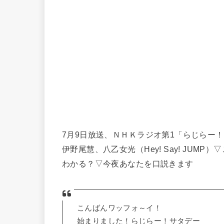
7月9日放送、ＮＨＫラジオ第1「らじらー
伊野尾慧、八乙女光（Hey! Say! JU
わかる？▽今夜あなたを口説きます
こんばんワッフォ～イ！
始まりました！らじらー！サタデー