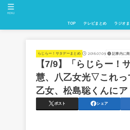
MENU
TOP
テレビまとめ
ラジオま
2016.07.09
らじらー！サタデーまとめ
記事内に商
【7/9】「らじらー
慧、八乙女光▽これっ
乙女、松島聡くんにア
ポスト
シェア