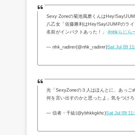
Sexy Zoneの菊池風磨くんはHey!Say
八乙女「佐藤勝利はHey!Say!JUMP
名前がインパクトあった！」
#nhkらじら
— nhk_radirer(@nhk_radirer)
Sat Jul 09 1
光「SexyZoneの３人はほんとに、あ
何を言い出すのかと思ったよ」気をつけろ
— 信者・千紘(@ybhkkgkhc)
Sat Jul 09 11