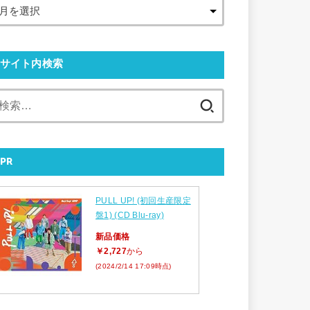
サイト内検索
検
索:
PR
PULL UP! (初回生産限定
盤1) (CD Blu-ray)
新品価格
￥2,727
から
(2024/2/14 17:09時点)