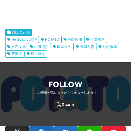
雑誌まとめ
Hey!Say!JUMP
POTATO
中島裕翔
伊野尾慧
八乙女光
山田涼介
岡本圭人
有岡大貴
知念侑李
薮宏太
髙木雄也
FOLLOW