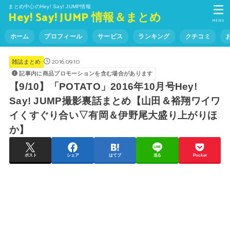
まとめ中心のHey! Say! JUMP情報
Hey! Say! JUMP 情報＆まとめ
MENU
ホーム
プロフィール
サービス
ランキング
クチコミ
2016.09.10
雑誌まとめ
記事内に商品プロモーションを含む場合があります
【9/10】「POTATO」2016年10月号Hey!
Say! JUMP撮影裏話まとめ【山田＆裕翔ワイワ
イくすぐり合い▽有岡＆伊野尾大盛り上がりほ
か】
ポスト
シェア
はてブ
送る
Pocket