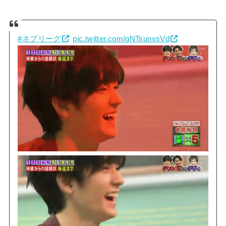
#ネプリーグ
pic.twitter.com/gNTsunvsVd