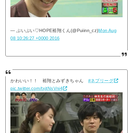
— ぷいぷい♡HOPE裕翔くん(@Puiinn_cz)
Mon Aug
08 10:26:27 +0000 2016
かわいい！！ 裕翔とみずきちゃん
#ネプリーグ
pic.twitter.com/txjtNsVni4