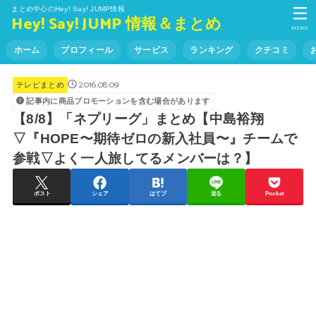
まとめ中心のHey! Say! JUMP情報
Hey! Say! JUMP 情報＆まとめ
MENU
ホーム
プロフィール
サービス
ランキング
クチコミ
2016.08.09
テレビまとめ
記事内に商品プロモーションを含む場合があります
【8/8】「ネプリーグ」まとめ【中島裕翔
▽『HOPE〜期待ゼロの新入社員〜』チームで
参戦▽よく一人旅してるメンバーは？】
ポスト
シェア
はてブ
送る
Pocket