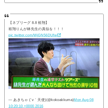
【ネプリーグ 8.8 裕翔】
裕翔りんが林先生の真似を！！！
pic.twitter.com/WjGN56DUfw
— あきちゃ (´v｀天使)(@kokoakkuma)
Mon Aug 08
10:20:10 +0000 2016