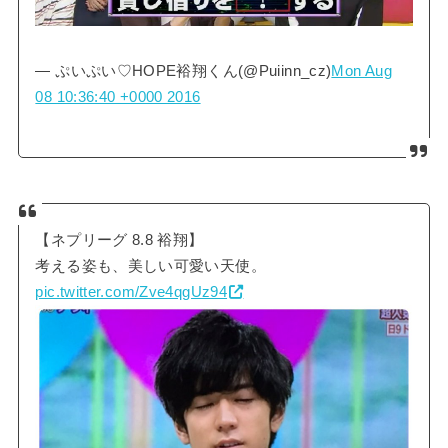
— ぷいぷい♡HOPE裕翔くん(@Puiinn_cz)
Mon Aug
08 10:36:40 +0000 2016
【ネプリーグ 8.8 裕翔】
考える姿も、美しい可愛い天使。
pic.twitter.com/Zve4qgUz94