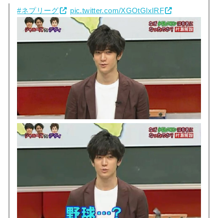
#ネプリーグ
pic.twitter.com/XGOtGlxIRF