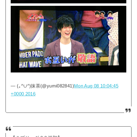
— (｡^∪^)抹茶(@yumi082841)
Mon Aug 08 10:04:45
+0000 2016