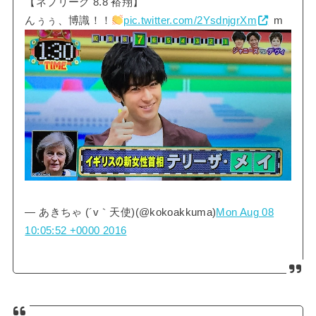
【ネプリーグ 8.8 裕翔】
んぅぅ、博識！！
pic.twitter.com/2YsdnjgrXm
m
— あきちゃ (´v｀天使)(@kokoakkuma)
Mon Aug 08
10:05:52 +0000 2016