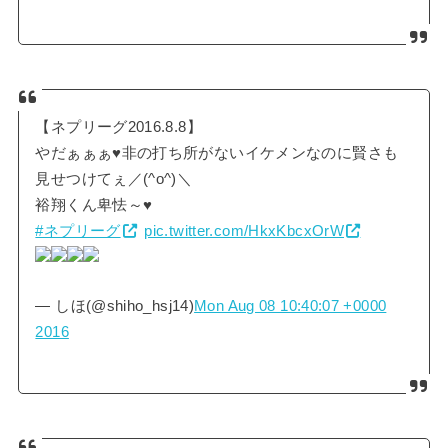
【ネプリーグ2016.8.8】
やだぁぁぁ♥非の打ち所がないイケメンなのに賢さも
見せつけてぇ／(^o^)＼
裕翔くん卑怯～♥
#ネプリーグ
pic.twitter.com/HkxKbcxOrW
— しほ(@shiho_hsj14)
Mon Aug 08 10:40:07 +0000
2016