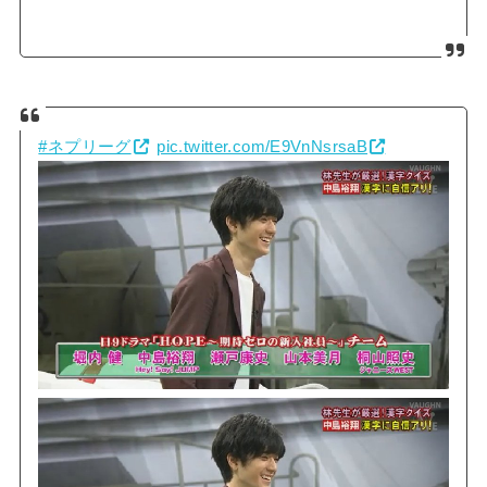
#ネプリーグ
pic.twitter.com/E9VnNsrsaB