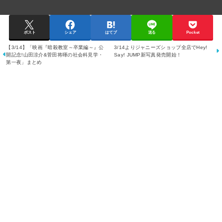
ポスト
シェア
はてブ
送る
Pocket
【3/14】「映画『暗殺教室～卒業編～』公
3/14よりジャニーズショップ全店でHey!
開記念!山田涼介&菅田将暉の社会科見学・
Say! JUMP新写真発売開始！
第一夜」まとめ