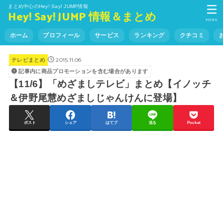
まとめ中心のHey! Say! JUMP情報
Hey! Say! JUMP 情報＆まとめ
MENU
ホーム
プロフィール
サービス
ランキング
クチコミ
2015.11.06
テレビまとめ
記事内に商品プロモーションを含む場合があります
【11/6】「めざましテレビ」まとめ【イノッチ
＆伊野尾慧めざましじゃんけんに登場】
ポスト
シェア
はてブ
送る
Pocket