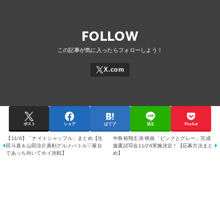
FOLLOW
ポスト
シェア
はてブ
送る
Pocket
【11/6】「ナイトシャッフル」まとめ【生
中島裕翔主演 映画「ピンクとグレー」完成
田斗真＆山田涼介真剣グルメバトル▽屋台
披露試写会11/26実施決定！【応募方法まと
であっち向いてホイ決戦】
め】