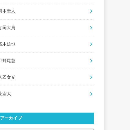
岡本圭人
有岡大貴
髙木雄也
伊野尾慧
八乙女光
薮宏太
アーカイブ