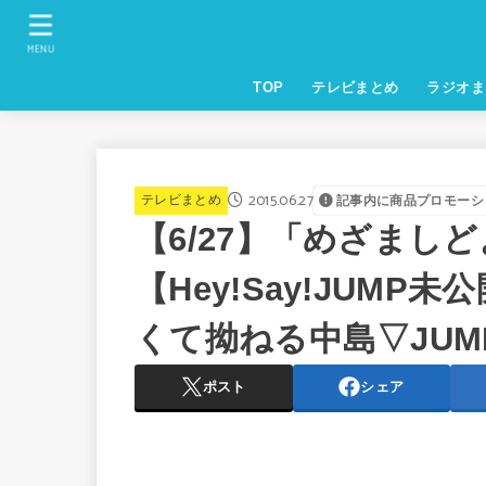
MENU
TOP
テレビまとめ
ラジオま
2015.06.27
テレビまとめ
記事内に商品プロモーシ
【6/27】「めざまし
【Hey!Say!JUM
くて拗ねる中島▽JUMPi
ポスト
シェア