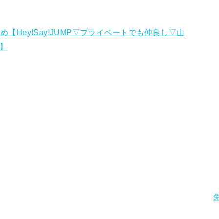
め【Hey!Say!JUMP▽プライベートでも仲良し▽山
R】