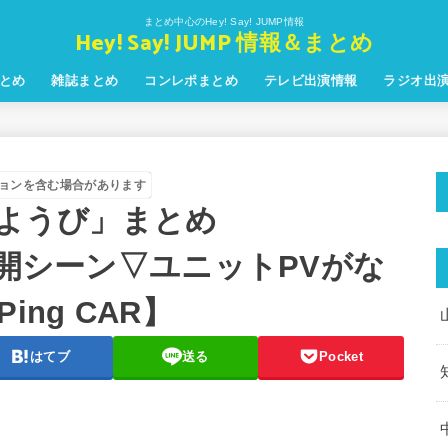
まとめ中心のHey! Say! JUMP情報
Hey! Say! JUMP 情報＆まとめ
とめ
雑誌まとめ
コンレポまとめ
テレビ出演情報
ラジオ出
ョンを含む場合があります
どようび」まとめ
P未公開シーン▽ユニットPVがな
ng CAR】
はてブ
送る
Pocket