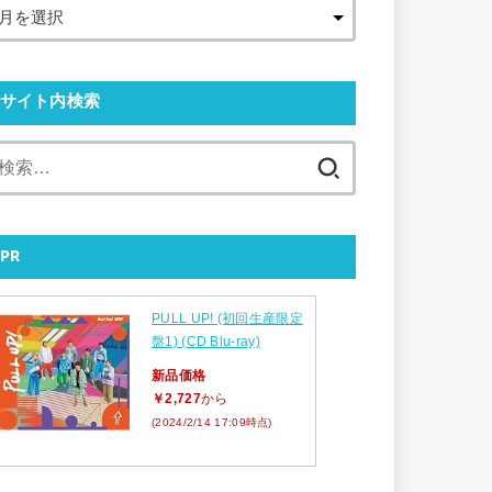
サイト内検索
検
索:
PR
PULL UP! (初回生産限定
盤1) (CD Blu-ray)
新品価格
￥2,727
から
(2024/2/14 17:09時点)