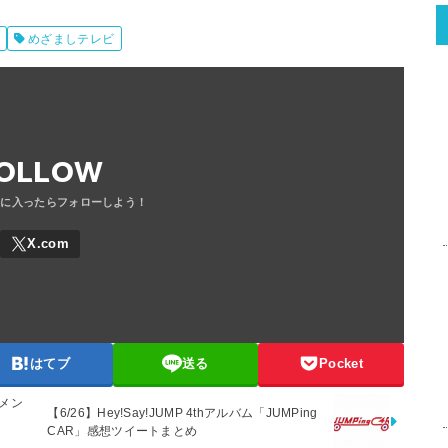
めざましテレビ
OLLOW
はてブ
送る
Pocket
▽メン
【6/26】Hey!Say!JUMP 4thアルバム「JUMPing
CAR」感想ツイートまとめ