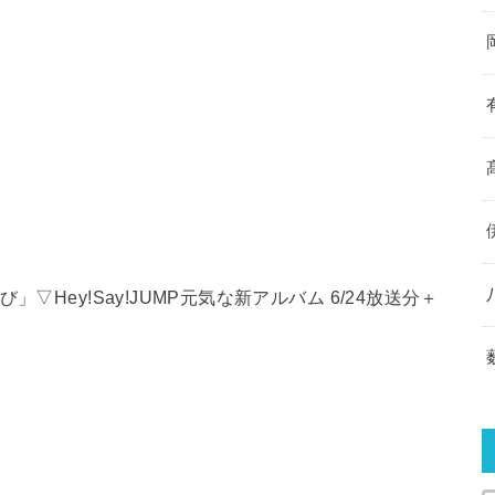
▽Hey!Say!JUMP元気な新アルバム 6/24放送分＋