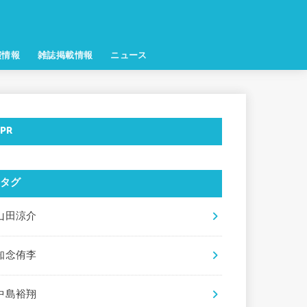
演情報
雑誌掲載情報
ニュース
PR
タグ
山田涼介
知念侑李
中島裕翔