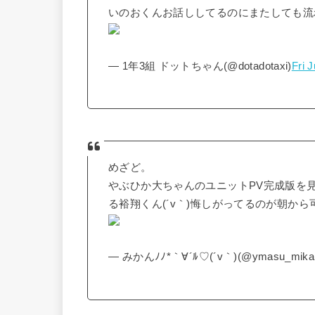
いのおくんお話ししてるのにまたしても流
— 1年3組 ドットちゃん(@dotadotaxi)
Fri 
めざど。
やぶひか大ちゃんのユニットPV完成版を
る裕翔くん(´v｀)悔しがってるのが朝か
— みかんﾉﾉ*｀∀´ﾙ♡(´v｀)(@ymasu_mika