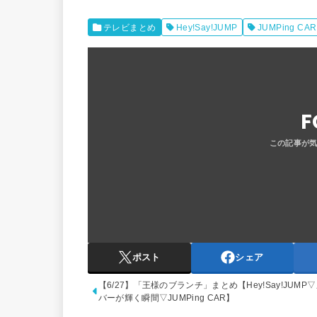
テレビまとめ
Hey!Say!JUMP
JUMPing CAR
F
ポスト
シェア
【6/27】「王様のブランチ」まとめ【Hey!Say!JUMP
バーが輝く瞬間▽JUMPing CAR】