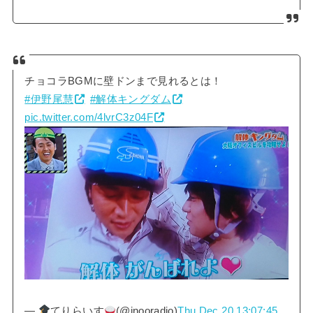
チョコラBGMに壁ドンまで見れるとは！
#伊野尾慧
#解体キングダム
pic.twitter.com/4lvrC3z04F
—
てりらいす
(@inooradio)
Thu Dec 20 13:07:45