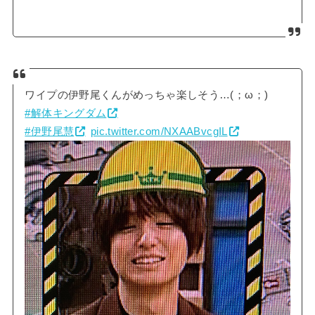
ワイプの伊野尾くんがめっちゃ楽しそう…(；ω；)
#解体キングダム
#伊野尾慧
pic.twitter.com/NXAABvcgIL