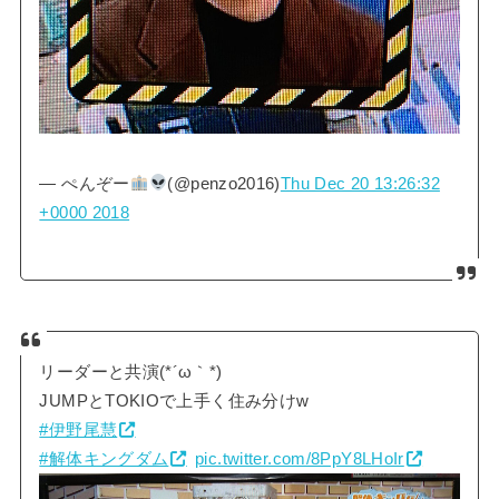
— ぺんぞー
(@penzo2016)
Thu Dec 20 13:26:32
+0000 2018
リーダーと共演(*´ω｀*)
JUMPとTOKIOで上手く住み分けw
#伊野尾慧
#解体キングダム
pic.twitter.com/8PpY8LHoIr