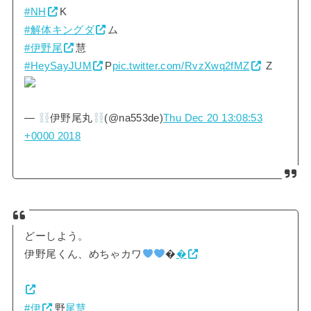
#NH
K
#解体キングダ
ム
#伊野尾
慧
#HeySayJUM
P
pic.twitter.com/RvzXwq2fMZ
Z
—
伊野尾丸
(@na553de)
Thu Dec 20 13:08:53
+0000 2018
どーしよう。
伊野尾くん、めちゃカワ
�
�
#伊
野
尾慧