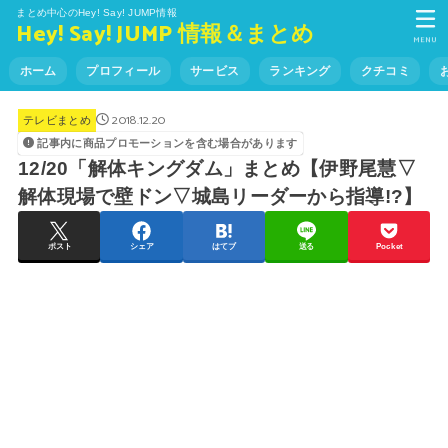
まとめ中心のHey! Say! JUMP情報
Hey! Say! JUMP 情報＆まとめ
MENU
ホーム
プロフィール
サービス
ランキング
クチコミ
2018.12.20
テレビまとめ
記事内に商品プロモーションを含む場合があります
12/20「解体キングダム」まとめ【伊野尾慧▽
解体現場で壁ドン▽城島リーダーから指導!?】
ポスト
シェア
はてブ
送る
Pocket