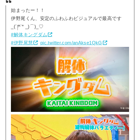
始まったー！！
伊野尾くん、安定のふわふわビジュアルで最高です
_(´ཫ`* _)⌒)_♡
#解体キングダム
#伊野尾慧
pic.twitter.com/anAkse1QkG