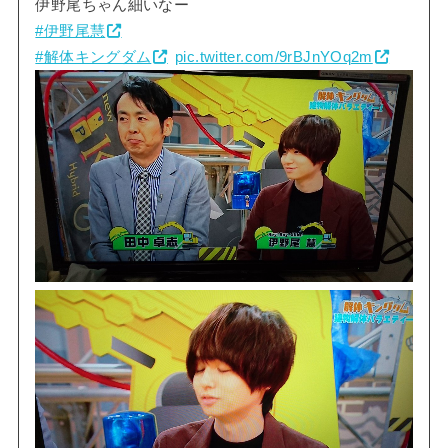
伊野尾ちゃん細いなー
#伊野尾慧
#解体キングダム
pic.twitter.com/9rBJnYOq2m