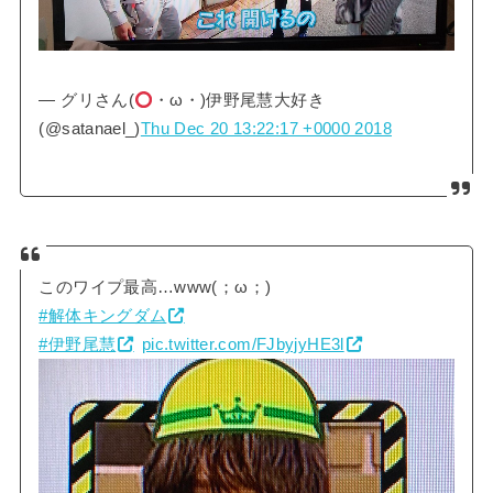
— グリさん(
・ω・)伊野尾慧大好き
(@satanael_)
Thu Dec 20 13:22:17 +0000 2018
このワイプ最高…www(；ω；)
#解体キングダム
#伊野尾慧
pic.twitter.com/FJbyjyHE3l