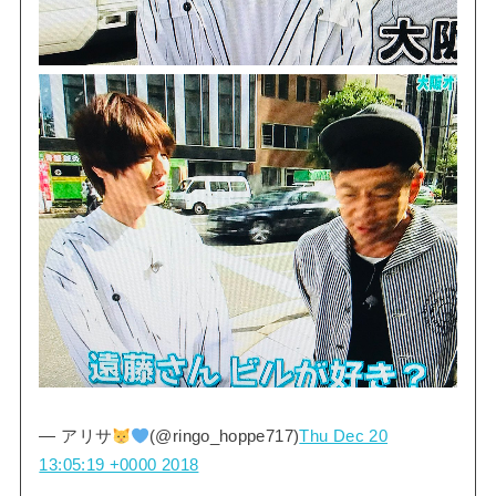
— アリサ
(@ringo_hoppe717)
Thu Dec 20
13:05:19 +0000 2018