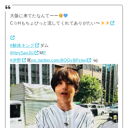
大阪に来てたなんてーー
C☆Hもちょびっと流してくれてありがたい〜
#解体キング
ダム
#HeySayJU
M
P
#伊野
尾
pic.twitter.com/8QGyBPstwj
wj