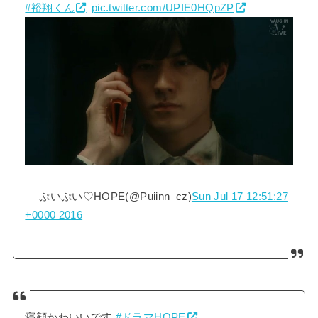
#裕翔くん
pic.twitter.com/UPIE0HQpZP
— ぷいぷい♡HOPE(@Puiinn_cz)
Sun Jul 17 12:51:27
+0000 2016
寝顔かわいいです
#ドラマHOPE