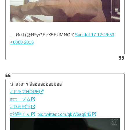
— ゆり(@H9yGEcX5EUMNQri)
Sun Jul 17 12:49:53
+0000 2016
น่าสงสาร ฮือออออออออออ
#ドラマHOPE
#ホープる
#中島裕翔
#裕翔くん
pic.twitter.com/qkW6aq6rl5