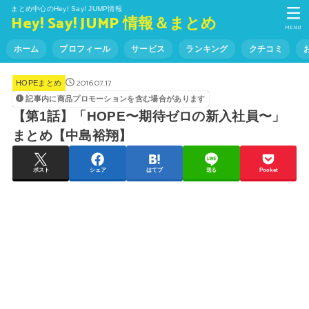
まとめ中心のHey! Say! JUMP情報
Hey! Say! JUMP 情報＆まとめ
MENU
ホーム
プロフィール
サービス
ランキング
クチコミ
2016.07.17
HOPEまとめ
記事内に商品プロモーションを含む場合があります
【第1話】「HOPE〜期待ゼロの新入社員〜」
まとめ【中島裕翔】
ポスト
シェア
はてブ
送る
Pocket