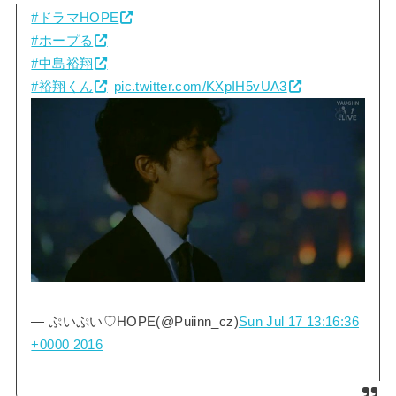
#ドラマHOPE
#ホープる
#中島裕翔
#裕翔くん
pic.twitter.com/KXpIH5vUA3
— ぷいぷい♡HOPE(@Puiinn_cz)
Sun Jul 17 13:16:36
+0000 2016