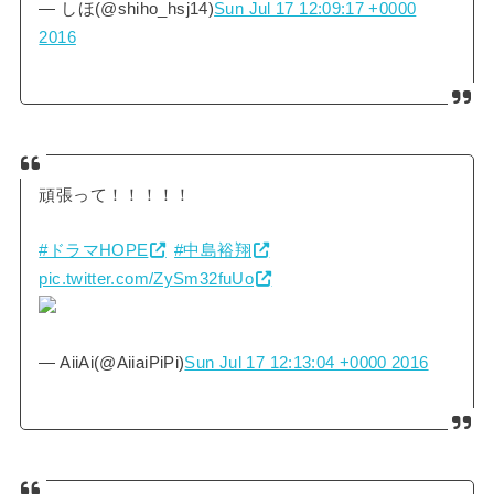
— しほ(@shiho_hsj14)
Sun Jul 17 12:09:17 +0000
2016
頑張って！！！！！
#ドラマHOPE
#中島裕翔
pic.twitter.com/ZySm32fuUo
— AiiAi(@AiiaiPiPi)
Sun Jul 17 12:13:04 +0000 2016