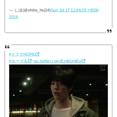
— しほ(@shiho_hsj14)
Sun Jul 17 12:04:29 +0000
2016
#ドラマHOPE
#ホープる
pic.twitter.com/Ezlj8Ur6Eq