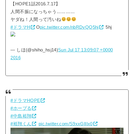
【HOPE1話2016.7.17】
人間不振になっちゃう…………
ヤダね！人間って汚いね
#ドラマH
O
pic.twitter.com/nbRDvQQ5hj
5hj
— しほ(@shiho_hsj14)
Sun Jul 17 13:09:07 +0000
2016
#ドラマHOPE
#ホープる
#中島裕翔
#裕翔くん
pic.twitter.com/S9xxGlIIx0