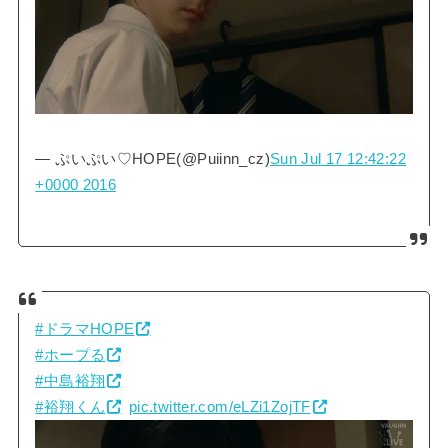
— ぷいぷい♡HOPE(@Puiinn_cz)
Sun Jul 17 12:42:22
+0000 2016
#ドラマHOPE
#ホープる
#中島裕翔
#裕翔くん
pic.twitter.com/eLZi1ZojTF