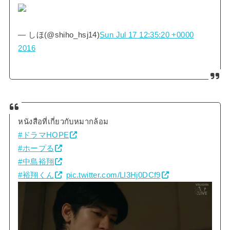
— しほ(@shiho_hsj14)
Sun Jul 17 12:35:20 +0000
2016
หนังสือที่เกี่ยวกับหมากล้อม
#ドラマHOPE
#ホープる
#中島裕翔
#裕翔くん
pic.twitter.com/LI3Hj0DCf9