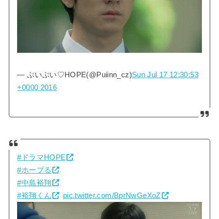
— ぷいぷい♡HOPE(@Puiinn_cz)
Sun Jul 17 12:30:53
+0000 2016
#ドラマHOPE
#ホープる
#中島裕翔
#裕翔くん
pic.twitter.com/BprNwGeXoZ