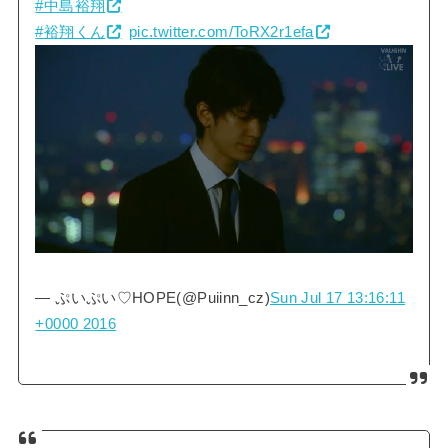
#中島裕翔
#裕翔くん
pic.twitter.com/ToRX2r1efa
— ぷいぷい♡HOPE(@Puiinn_cz)
Sun Jul 17 13:16:11
+0000 2016