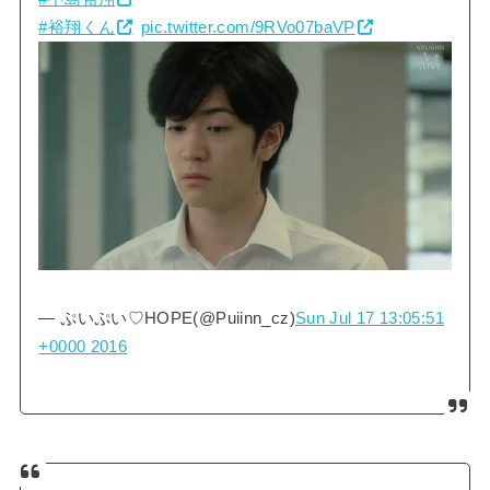
#裕翔くん
pic.twitter.com/9RVo07baVP
— ぷいぷい♡HOPE(@Puiinn_cz)
Sun Jul 17 13:05:51
+0000 2016