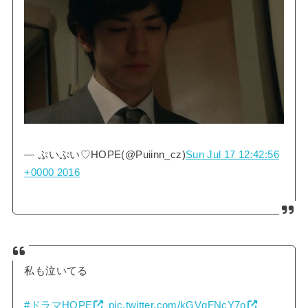
— ぷいぷい♡HOPE(@Puiinn_cz)
Sun Jul 17 12:42:56
+0000 2016
私も泣いてる
#ドラマHOPE
pic.twitter.com/kGVqFNcY7o