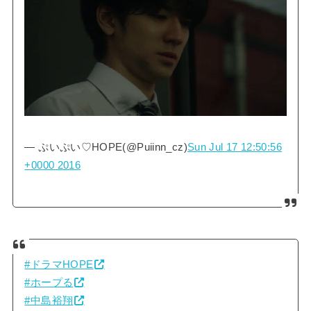
— ぷいぷい♡HOPE(@Puiinn_cz)
Sun Jul 17 12:50:56
+0000 2016
#ドラマHOPE
#ホープる
#中島裕翔