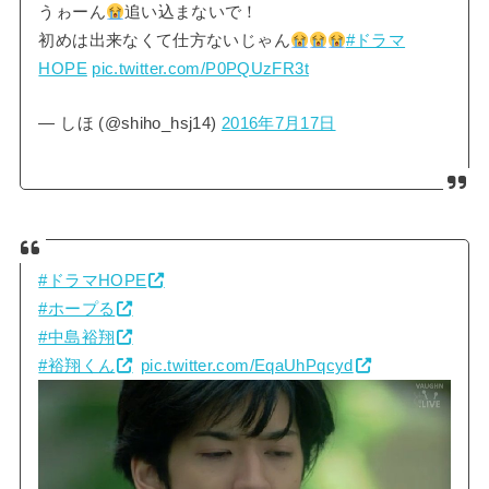
うゎーん
追い込まないで！
初めは出来なくて仕方ないじゃん
#ドラマ
HOPE
pic.twitter.com/P0PQUzFR3t
— しほ (@shiho_hsj14)
2016年7月17日
#ドラマHOPE
#ホープる
#中島裕翔
#裕翔くん
pic.twitter.com/EqaUhPqcyd