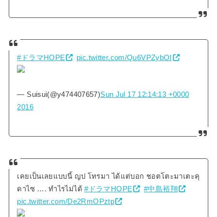
#ドラマHOPE
pic.twitter.com/Qu6VPZybOI
— Suisui(@y474407657)
Sun Jul 17 12:14:13 +0000
2016
เคยเป็นเลยแบบนี้ ญป โทรมา ได้แต่บอก ชอตโตะมาเตะคุ
ดาไซ …. ทำไรไม่ได้
#ドラマHOPE
#中島裕翔
pic.twitter.com/De2RmOPztp