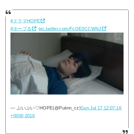
#ドラマHOPE
#ホープる
pic.twitter.com/FcQE0CCWNJ
— ぷいぷい♡HOPE(@Puiinn_cz)
Sun Jul 17 12:07:16
+0000 2016