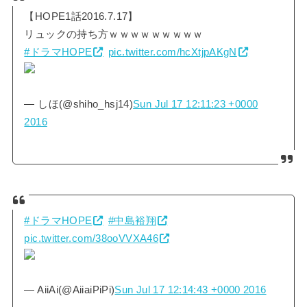
【HOPE1話2016.7.17】
リュックの持ち方ｗｗｗｗｗｗｗｗｗ
#ドラマHOPE
pic.twitter.com/hcXtjpAKgN
— しほ(@shiho_hsj14)
Sun Jul 17 12:11:23 +0000
2016
#ドラマHOPE
#中島裕翔
pic.twitter.com/38ooVVXA46
— AiiAi(@AiiaiPiPi)
Sun Jul 17 12:14:43 +0000 2016