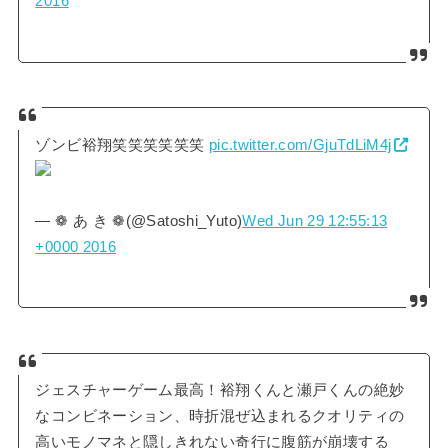
2016
ゾンビ裕翔笑笑笑笑笑笑
pic.twitter.com/GjuTdLiM4j
— ❁ あ き ❁(@Satoshi_Yuto)
Wed Jun 29 12:55:13
+0000 2016
ジェスチャーゲーム最高！裕翔くんと瀬戸くんの絶妙
なコンビネーション、時折混ぜ込まれるクオリティの
高いモノマネと隠しきれない奇行に腹筋が崩壊する