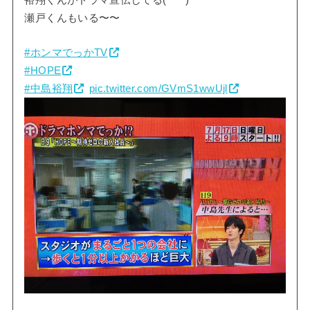
裕翔くんがドラマ宣伝してる(*^^*)
瀬戸くんもいる〜〜
#ホンマでっかTV
#HOPE
#中島裕翔
pic.twitter.com/GVmS1wwUjl