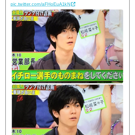
pic.twitter.com/aFHoEuA1kN