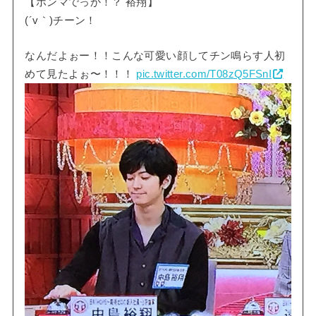
【ホンマでっか！？ 裕翔】
(´v｀)チーン！
なんだよぉー！！こんな可愛い顔してチン鳴らす人初
めて見たよぉ〜！！！
pic.twitter.com/T08zQ5FSnI