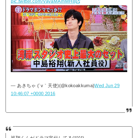
pic.twitter.com/VayaMAmMH8
— あきちゃ (´v｀天使)(@kokoakkuma)
Wed Jun 29
10:46:07 +0000 2016