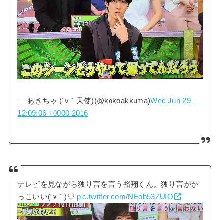
— あきちゃ (´v｀天使)(@kokoakkuma)
Wed Jun 29
12:09:06 +0000 2016
テレビを見ながら独り言を言う裕翔くん。独り言がか
っこいい(´v｀)♡
pic.twitter.com/NEob53ZUIO