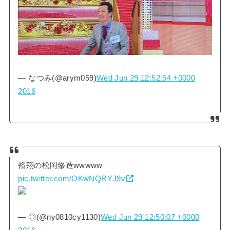
— なつみ(@arym059)
Wed Jun 29 12:52:54 +0000
2016
裕翔の松岡修造wwwww
pic.twitter.com/OKwNQRYJ9v
— ◎(@ny0810cy1130)
Wed Jun 29 12:50:07 +0000