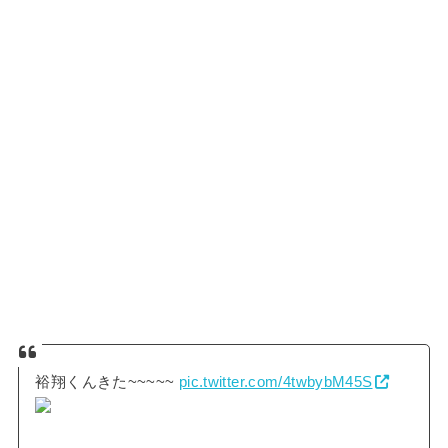
裕翔くんきた~~~~~
pic.twitter.com/4twbybM45S