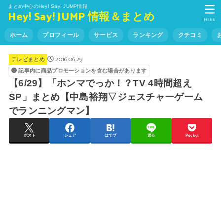
まとめ中心のHey! Say! JUMP情報
Hey! Say! JUMP 情報＆まとめ
MENU
ホーム
プロフィール
サービス
ランキング
クチコミ
2016.06.29
テレビまとめ
記事内に商品プロモーションを含む場合があります
【6/29】「ホンマでっか！？TV 4時間超え
SP」まとめ【中島裕翔▽ジェスチャーゲーム
でランニングマン】
ポスト
シェア
はてブ
送る
Pocket