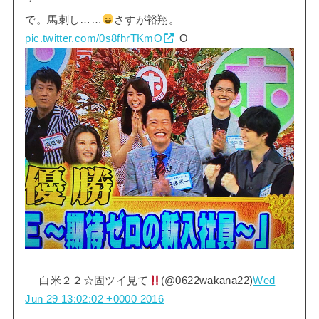
・
で。馬刺し……
さすが裕翔。
pic.twitter.com/0s8fhrTKmO
O
— 白米２２☆固ツイ見て
(@0622wakana22)
Wed
Jun 29 13:02:02 +0000 2016