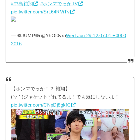
#中島裕翔
#ホンマでっかTV
pic.twitter.com/SrL64RViTv
— ❁JUMP❁(@YhOl0yx)
Wed Jun 29 12:07:01 +0000
2016
【ホンマでっか！？ 裕翔】
(´v｀)ジャケットずれてるよ！でも気にしないよ！
pic.twitter.com/CNpDj8gkfC