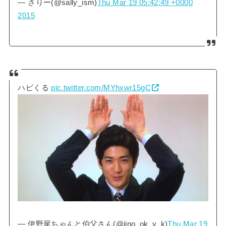
— さりー(@sally_ism)
Thu Mar 19 05:42:49 +0000
2015
ハピくる
pic.twitter.com/MYhxwr15gC
— 伊野尾ちゃんと伯父さん(@iino_ok_y_k)
Thu Mar 19