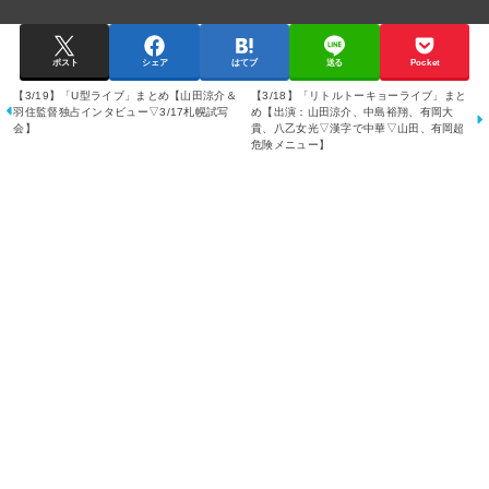
ポスト
シェア
はてブ
送る
Pocket
【3/19】「U型ライブ」まとめ【山田涼介＆
【3/18】「リトルトーキョーライブ」まと
羽住監督独占インタビュー▽3/17札幌試写
め【出演：山田涼介、中島裕翔、有岡大
会】
貴、八乙女光▽漢字で中華▽山田、有岡超
危険メニュー】