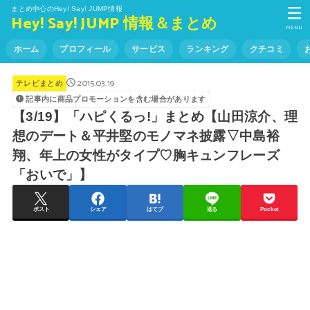
まとめ中心のHey! Say! JUMP情報
Hey! Say! JUMP 情報＆まとめ
MENU
ホーム
プロフィール
サービス
ランキング
クチコミ
2015.03.19
テレビまとめ
記事内に商品プロモーションを含む場合があります
【3/19】「ハピくるっ!」まとめ【山田涼介、理
想のデート＆平井堅のモノマネ披露▽中島裕
翔、年上の女性がタイプ♡胸キュンフレーズ
「おいで」】
ポスト
シェア
はてブ
送る
Pocket