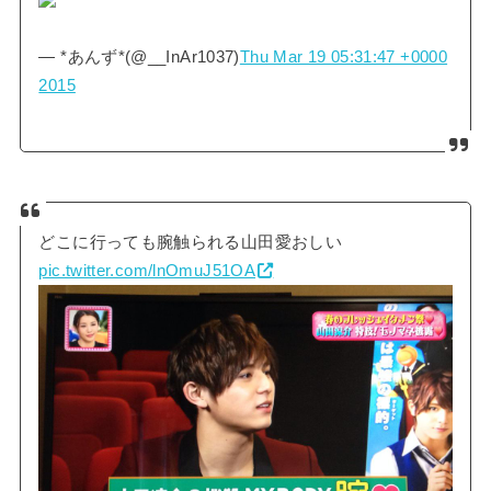
— *あんず*(@__InAr1037)
Thu Mar 19 05:31:47 +0000
2015
どこに行っても腕触られる山田愛おしい
pic.twitter.com/lnOmuJ51OA