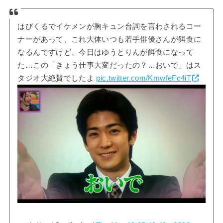
はぴくるでイケメンが胸キュン台詞を言わされるコー
ナーがあって、これ大体いつも若手俳優さんが餌食に
なるんですけど、今日はゆうとりんが餌食になって
た…この「きょう仕事大変だったの？…おいで」はス
タジオ大絶賛でしたよ
pic.twitter.com/KmwfeFc4iT