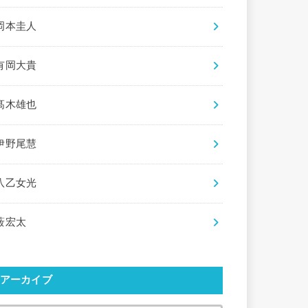
岡本圭人
有岡大貴
髙木雄也
伊野尾慧
八乙女光
薮宏太
アーカイブ