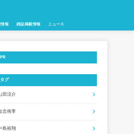
演情報
雑誌掲載情報
ニュース
PR
タグ
山田涼介
知念侑李
中島裕翔