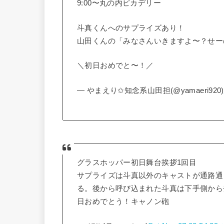
9:00〜丸の内ピカデリー
斗真くんへのサプライズあり！
山田くんの「みなさんいきますよ〜？せー
＼初日おめでと〜！／
— やまえり✩知念系山田担(@yamaeri920)
グラスホッパー初日舞台挨拶1回目
サプライズは斗真以外のキャストが通路通
る。後から呼び込まれた斗真は下手側から
日おめでとう！キャノン砲