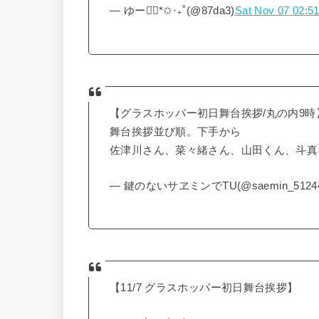
— ゆー◡̈⃝*✩‧₊˚(@87da3)
Sat Nov 07 02:5
【グラスホッパー初日舞台挨拶/丸の内9時
舞台挨拶並び順。下手から
佐津川さん、菜々緒さん、山田くん、斗真
— 鍵のないサヱミンでTU(@saemin_5124
【11/7 グラスホッパー初日舞台挨拶】