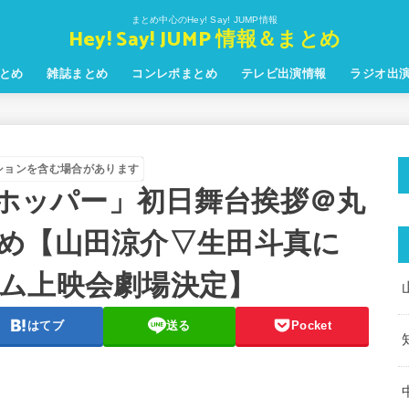
まとめ中心のHey! Say! JUMP情報
Hey! Say! JUMP 情報＆まとめ
とめ
雑誌まとめ
コンレポまとめ
テレビ出演情報
ラジオ出
ションを含む場合があります
スホッパー」初日舞台挨拶＠丸
め【山田涼介▽生田斗真に
ム上映会劇場決定】
はてブ
送る
Pocket