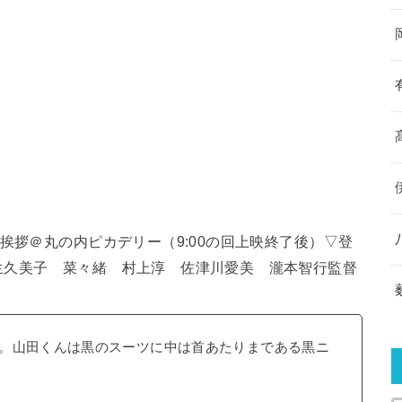
挨拶＠丸の内ピカデリー（9:00の回上映終了後）▽登
生久美子 菜々緒 村上淳 佐津川愛美 瀧本智行監督
。山田くんは黒のスーツに中は首あたりまである黒ニ