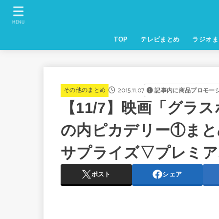
MENU
TOP
テレビまとめ
ラジオま
2015.11.07
その他のまとめ
記事内に商品プロモー
【11/7】映画「グラ
の内ピカデリー①まと
サプライズ▽プレミア
ポスト
シェア