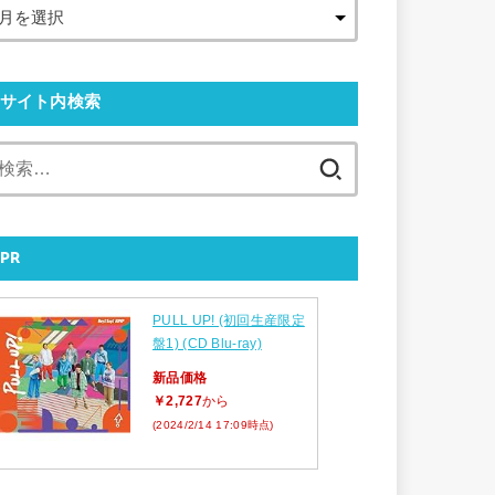
サイト内検索
検
索:
PR
PULL UP! (初回生産限定
盤1) (CD Blu-ray)
新品価格
￥2,727
から
(2024/2/14 17:09時点)