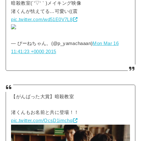
暗殺教室(´‘▽‘｀)メイキング映像
渚くんが怯えてる…可愛い((震
pic.twitter.com/wd51E0V7L8
— ぴーねちゃん。(@p_yamachaaan)
Mon Mar 16
11:41:23 +0000 2015
【がんばった大賞】暗殺教室
渚くんもお名前と共に登場！！
pic.twitter.com/OcsD1imchq