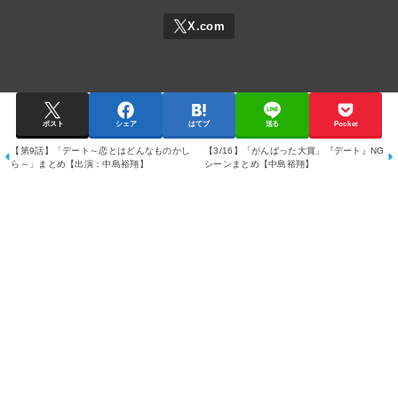
ポスト
シェア
はてブ
送る
Pocket
【第9話】「デート～恋とはどんなものかし
【3/16】「がんばった大賞」『デート』NG
ら～」まとめ【出演：中島裕翔】
シーンまとめ【中島裕翔】