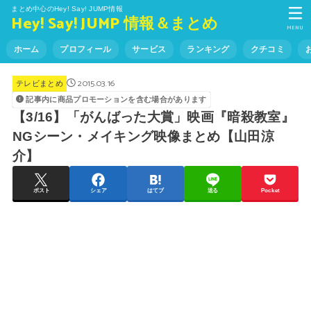
まとめ中心のHey! Say! JUMP情報
Hey! Say! JUMP 情報＆まとめ
MENU
ホーム
プロフィール
サービス
ランキング
クチコミ
2015.03.16
テレビまとめ
記事内に商品プロモーションを含む場合があります
【3/16】「がんばった大賞」映画『暗殺教室』
NGシーン・メイキング映像まとめ【山田涼
介】
ポスト
シェア
はてブ
送る
Pocket