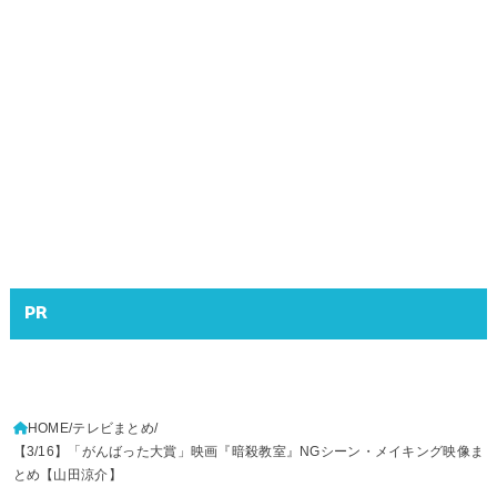
PR
HOME
テレビまとめ
【3/16】「がんばった大賞」映画『暗殺教室』NGシーン・メイキング映像ま
とめ【山田涼介】