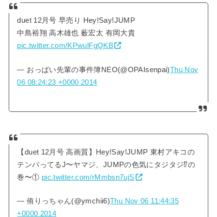
duet 12月号 早売り Hey!Say!JUMP
中島裕翔 高木雄也 薮宏太 有岡大貴
pic.twitter.com/KPwulFgQKB
— おっぱい先輩の事件簿NEO(@OPAIsenpai)
Thu Nov
06 08:24:23 +0000 2014
【duet 12月号 高画質】Hey!Say!JUMP 東村アキコの
テンパってるJ〜ヤマジ、JUMPの色気にタジタジ⁉︎の
巻〜①
pic.twitter.com/rMmbsn7ujS
— 侑りっちゃん(@ymchii6)
Thu Nov 06 11:44:35
+0000 2014