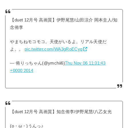
【duet 12月号 高画質】伊野尾慧/山田涼介 岡本圭人/知
念侑李
やまちねモコモコ。天使がいるよ。リアル天使だ
よ。。
pic.twitter.com/WA3gRoECyq
— 侑りっちゃん(@ymchii6)
Thu Nov 06 11:31:43
+0000 2014
【duet 12月号 高画質】知念侑李/伊野尾慧/八乙女光
(o・ω・)うんっ♪