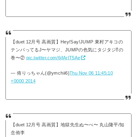
【duet 12月号 高画質】Hey!Say!JUMP 東村アキコの
テンパってるJ〜ヤマジ、JUMPの色気にタジタジ⁉︎の
巻〜②
pic.twitter.com/6jfArIT5Ae
— 侑りっちゃん(@ymchii6)
Thu Nov 06 11:45:10
+0000 2014
【duet 12月号 高画質】地獄先生ぬ〜べ〜 丸山隆平/知
念侑李