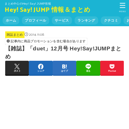
まとめ中心のHey! Say! JUMP情報
Hey! Say! JUMP 情報＆まとめ
MENU
ホーム
プロフィール
サービス
ランキング
クチコミ
2014.11.08
雑誌まとめ
記事内に商品プロモーションを含む場合があります
【雑誌】「duet」12月号 Hey!Say!JUMPまと
め
ポスト
シェア
はてブ
送る
Pocket