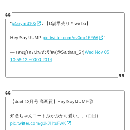
“
@arym3103
: 【D誌早売り＊weibo】
Hey!Say!JUMP
pic.twitter.com/nv0mr16YiW
“
— เสพยูโตะประทังชีวิต(@Saithan_Sr)
Wed Nov 05
10:58:13 +0000 2014
【duet 12月号 高画質】Hey!Say!JUMP②
知念ちゃんコートぶかぶか可愛い。。(白目)
pic.twitter.com/g1kJHtuFwK