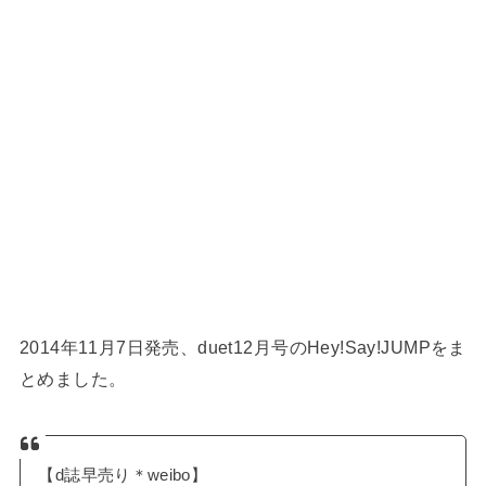
2014年11月7日発売、duet12月号のHey!Say!JUMPをま
とめました。
【d誌早売り＊weibo】