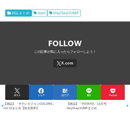
雑誌まとめ
duet
Hey!Say!JUMP
FOLLOW
ポスト
シェア
はてブ
送る
Pocket
【雑誌】「ザテレビジョンCOLORS」
【雑誌】「POTATO」12月号
vol.10まとめ【知念侑李】
Hey!Say!JUMPまとめ