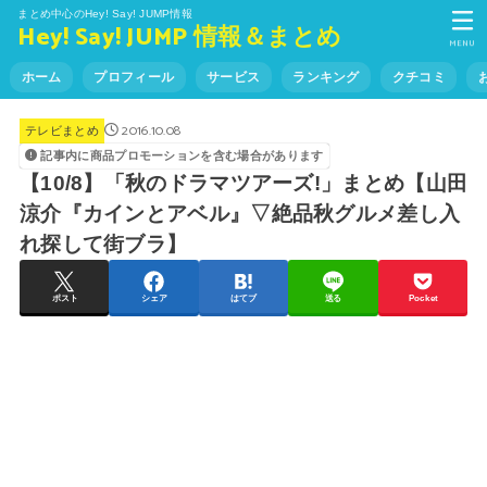
まとめ中心のHey! Say! JUMP情報
Hey! Say! JUMP 情報＆まとめ
MENU
ホーム
プロフィール
サービス
ランキング
クチコミ
2016.10.08
テレビまとめ
記事内に商品プロモーションを含む場合があります
【10/8】「秋のドラマツアーズ!」まとめ【山田
涼介『カインとアベル』▽絶品秋グルメ差し入
れ探して街ブラ】
ポスト
シェア
はてブ
送る
Pocket