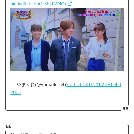
pic.twitter.com/L6EjJjWdCx
— やまりお(@yamark_59)
Sat Oct 08 07:41:25 +0000
2016