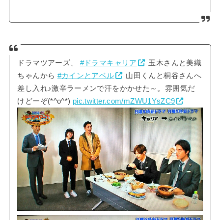
ドラマツアーズ、
#ドラマキャリア
玉木さんと美織
ちゃんから
#カインとアベル
山田くんと桐谷さんへ
差し入れ♪激辛ラーメンで汗をかかせた～。雰囲気だ
けどーぞ(*^o^*)
pic.twitter.com/mZWU1YsZC9