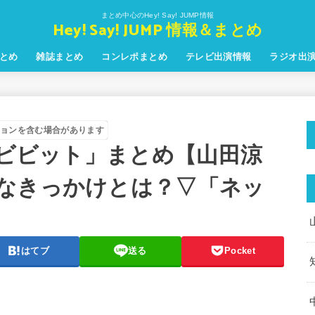
まとめ中心のHey! Say! JUMP情報
Hey! Say! JUMP 情報＆まとめ
とめ
雑誌まとめ
コンレポまとめ
テレビ出演情報
ラジオ出
ョンを含む場合があります
ブビビット」まとめ【山田涼
なきっかけとは？▽「ネッ
はてブ
送る
Pocket