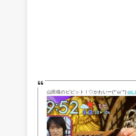
山田様のビビット！♡かわいー(*´ω`*)
pic