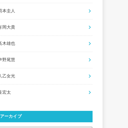
岡本圭人
有岡大貴
髙木雄也
伊野尾慧
八乙女光
薮宏太
アーカイブ