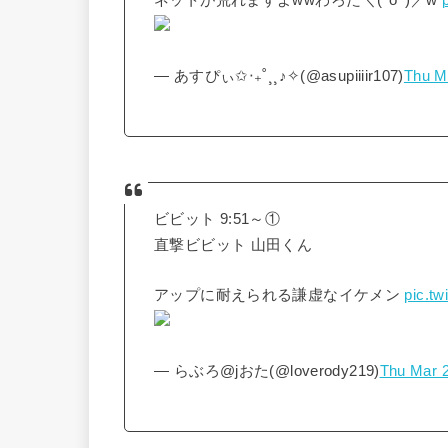
ネットが荒れますよwwわろた＼(^o^)／w
— あすぴぃ✩‧₊˚¸¸♪✧(@asupiiiir107)
Thu M
ビビット 9:51～①
直撃ビビット 山田くん
アップに耐えられる謙虚なイケメン
pic.t
— らぶろ@jおた(@loverody219)
Thu Mar 2