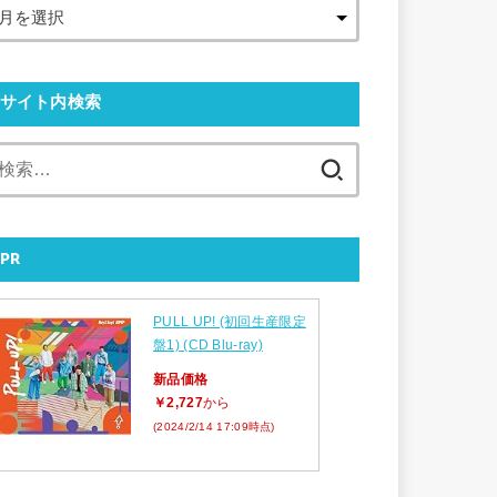
サイト内検索
検
索:
PR
PULL UP! (初回生産限定
盤1) (CD Blu-ray)
新品価格
￥2,727
から
(2024/2/14 17:09時点)