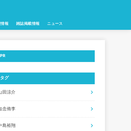
演情報
雑誌掲載情報
ニュース
PR
タグ
山田涼介
知念侑李
中島裕翔