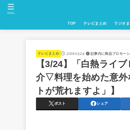
MENU
TOP
テレビまとめ
ラジオま
2016.03.24
テレビまとめ
記事内に商品プロモーシ
【3/24】「白熱ライ
介▽料理を始めた意外
トが荒れますよ」】
ポスト
シェア