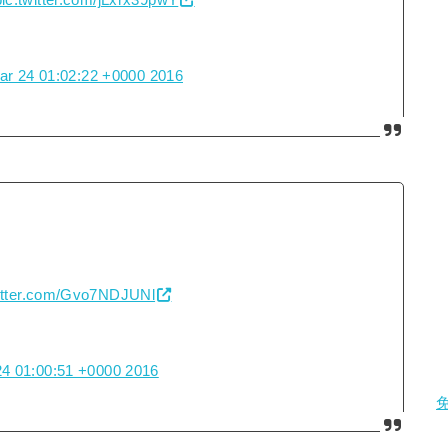
pic.twitter.com/jLxrx39pwY
ar 24 01:02:22 +0000 2016
witter.com/Gvo7NDJUNl
4 01:00:51 +0000 2016