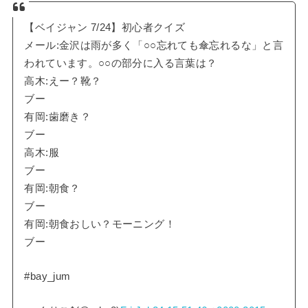
【ベイジャン 7/24】初心者クイズ
メール:金沢は雨が多く「○○忘れても傘忘れるな」と言
われています。○○の部分に入る言葉は？
高木:えー？靴？
ブー
有岡:歯磨き？
ブー
高木:服
ブー
有岡:朝食？
ブー
有岡:朝食おしい？モーニング！
ブー
#bay_jum