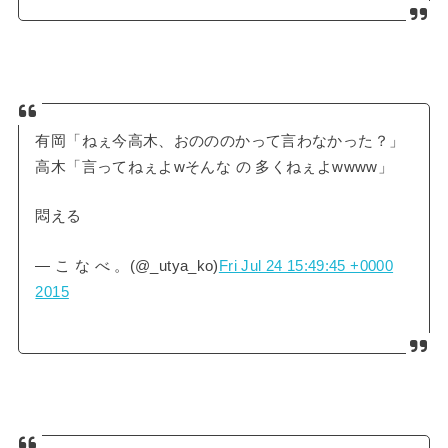
有岡「ねぇ今高木、おのののかって言わなかった？」
高木「言ってねぇよwそんな の 多くねぇよwwww」
悶える
— こ な べ 。(@_utya_ko)
Fri Jul 24 15:49:45 +0000
2015