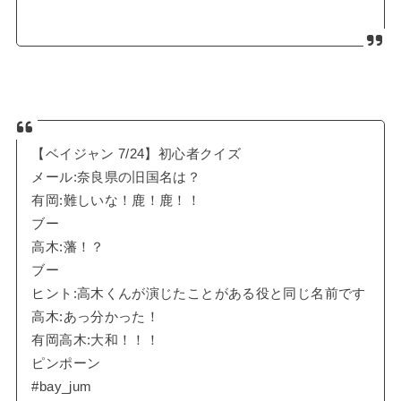
【ベイジャン 7/24】初心者クイズ
メール:奈良県の旧国名は？
有岡:難しいな！鹿！鹿！！
ブー
高木:藩！？
ブー
ヒント:高木くんが演じたことがある役と同じ名前です
高木:あっ分かった！
有岡高木:大和！！！
ピンポーン
#bay_jum