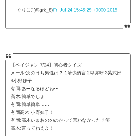
— ぐりこ⤴︎(@grk_8)
Fri Jul 24 15:45:29 +0000 2015
【ベイジャン 7/24】初心者クイズ
メール:次のうち男性は？ 1清少納言 2卑弥呼 3紫式部
4小野妹子
有岡:あーなるほどね〜
高木:簡単でしょ
有岡:簡単簡単……
有岡高木:小野妹子！
有岡:高木いまおのののかって言わなかった？笑
高木:言ってねえよ！