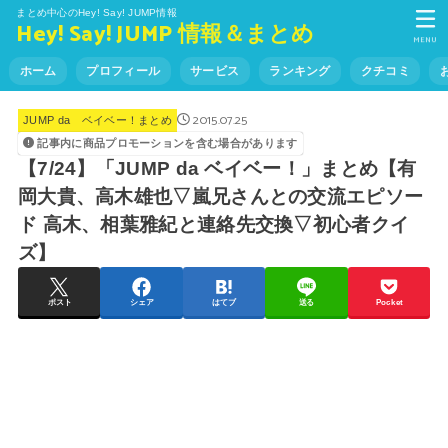
まとめ中心のHey! Say! JUMP情報
Hey! Say! JUMP 情報＆まとめ
MENU
ホーム
プロフィール
サービス
ランキング
クチコミ
2015.07.25
JUMP da ベイベー！まとめ
記事内に商品プロモーションを含む場合があります
【7/24】「JUMP da ベイベー！」まとめ【有
岡大貴、高木雄也▽嵐兄さんとの交流エピソー
ド 高木、相葉雅紀と連絡先交換▽初心者クイ
ズ】
ポスト
シェア
はてブ
送る
Pocket