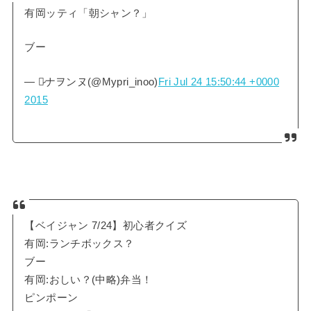
有岡ッティ「朝シャン？」
ブー
— ♡̷ナヲンヌ(@Mypri_inoo)
Fri Jul 24 15:50:44 +0000
2015
【ベイジャン 7/24】初心者クイズ
有岡:ランチボックス？
ブー
有岡:おしい？(中略)弁当！
ピンポーン