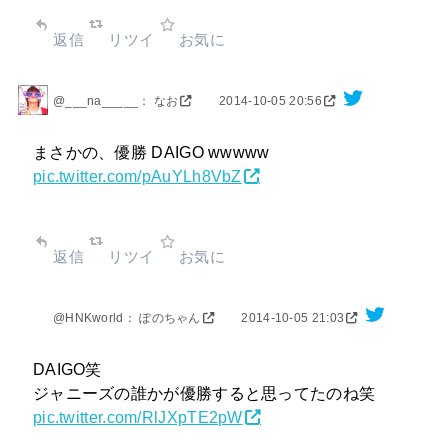
返信
リツイ
お気に
@___na_____： なお
2014-10-05 20:56
まさかの、優勝 DAIGO wwwww
pic.twitter.com/pAuYLh8VbZ
返信
リツイ
お気に
@HNKworld： ぽのちゃん
2014-10-05 21:03
DAIGO笑
ジャニーズの誰かが優勝すると思ってたのね笑
pic.twitter.com/RlJXpTE2pW