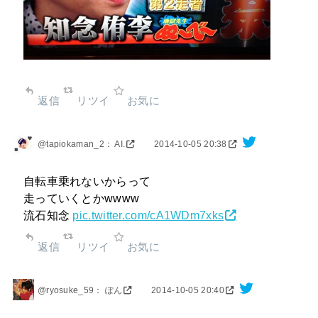
返信
リツイ
お気に
@tapiokaman_2： AI.
2014-10-05 20:38
自転車乗れないからって
走っていくとかwwww
流石知念
pic.twitter.com/cA1WDm7xks
返信
リツイ
お気に
@ryosuke_59： ぽん
2014-10-05 20:40