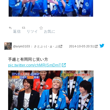
返信
リツイ
お気に
@arym3103： さとぷぅ(・д・ぷ)
2014-10-05 20:51
手越と有岡同じ笑い方
pic.twitter.com/chMRjSmDmT