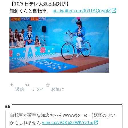
【10/5 日テレ人気番組対抗】
知念くんと自転車。
pic.twitter.com/67UAQoyqfZ
返信
リツイ
お気に
自転車が苦手な知念ちゃんwwww(o・ω・)妖怪のせい
かもしれません
vine.co/v/OKb2zWKYz1m