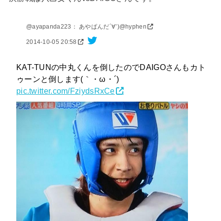
@ayapanda223： あやぱんだ´∀’)@hyphen
2014-10-05 20:58
KAT-TUNの中丸くんを倒したのでDAIGOさんもカト
ゥーンと倒します(｀・ω・´)
pic.twitter.com/FziydsRxCe