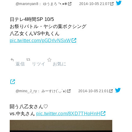
@maronyan8： ゆうまろ *•.●❃
2014-10-05 21:07
日テレ4時間SP 10/5
お祭りバトル・ヤシの葉ボクシング
八乙女くんVS中丸くん
pic.twitter.com/pGDrlvNSxW
返信
リツイ
お気に
@mino_J_ry： みーすけ(´◡`๑)
2014-10-05 21:01
闘う八乙女さん♡
vs.中丸さん
pic.twitter.com/8XD7THoHnH