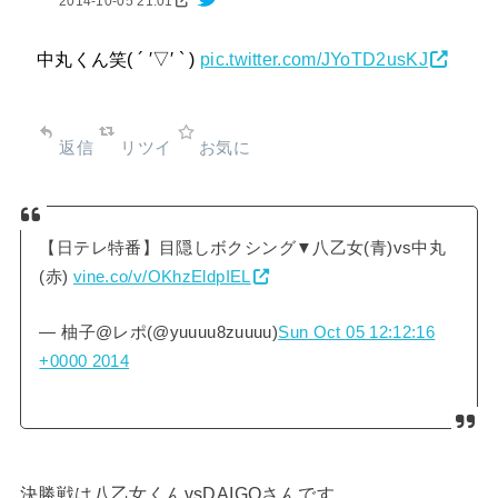
2014-10-05 21:01
中丸くん笑( ´ ′▽′ ` )
pic.twitter.com/JYoTD2usKJ
返信
リツイ
お気に
【日テレ特番】目隠しボクシング▼八乙女(青)vs中丸
(赤)
vine.co/v/OKhzEldpIEL
— 柚子@レポ(@yuuuu8zuuuu)
Sun Oct 05 12:12:16
+0000 2014
決勝戦は八乙女くんvsDAIGOさんです。