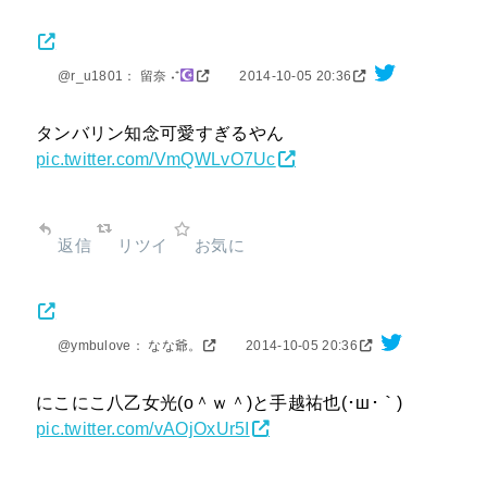
@r_u1801： 留奈 ˖⁺
2014-10-05 20:36
タンバリン知念可愛すぎるやん
pic.twitter.com/VmQWLvO7Uc
返信
リツイ
お気に
@ymbulove： なな爺。
2014-10-05 20:36
にこにこ八乙女光(ο＾ｗ＾)と手越祐也(･ш･｀)
pic.twitter.com/vAOjOxUr5I