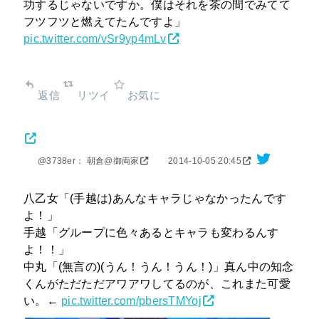
功するじゃないですか。僕はそれを茶の間でみてて
フツフツと燃えてたんですよ」
pic.twitter.com/vSr9yp4mLv
返信
リツイ
お気に
@3738er： 朝倉@御両家
2014-10-05 20:45
八乙女「(手越は)あんなキャラじゃなかったんです
よ！」
手越「グループに色々あるとキャラも変わるんす
よ！！」
中丸「(無言の)(うん！うん！うん！)」真ん中の知念
くんがただただアワアワしてるのが、これまた可愛
い。←
pic.twitter.com/pbersTMYoj