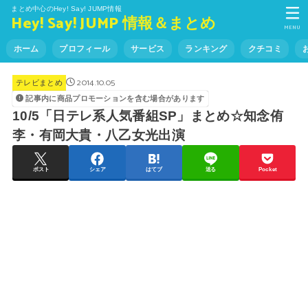
まとめ中心のHey! Say! JUMP情報
Hey! Say! JUMP 情報＆まとめ
MENU
ホーム
プロフィール
サービス
ランキング
クチコミ
2014.10.05
テレビまとめ
記事内に商品プロモーションを含む場合があります
10/5「日テレ系人気番組SP」まとめ☆知念侑
李・有岡大貴・八乙女光出演
ポスト
シェア
はてブ
送る
Pocket