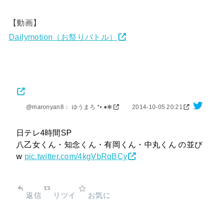
【動画】
Dailymotion（お祭りバトル）
@maronyan8： ゆうまろ *•.●❃
2014-10-05 20:21
日テレ4時間SP
八乙女くん・知念くん・有岡くん・中丸くん の並び
w
pic.twitter.com/4kgVbRqBCy
返信
リツイ
お気に