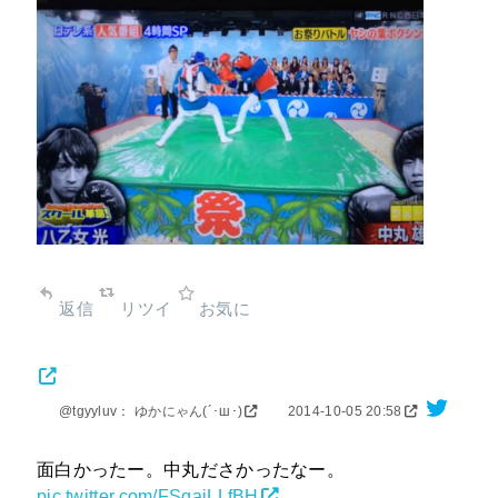
返信
リツイ
お気に
@tgyyluv： ゆかにゃん(´･ш･)
2014-10-05 20:58
面白かったー。中丸ださかったなー。
pic.twitter.com/FSqajLLfBH