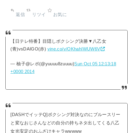
返信
リツイ
お気に
【日テレ特番】目隠しボクシング決勝▼八乙女
(青)vsDAIGO(赤)
vine.co/v/OKhahIWUW6V
— 柚子@レポ(@yuuuu8zuuuu)
Sun Oct 05 12:13:18
+0000 2014
[DASHでイッテQ]ボクシング対決なのにブルースリー
と変なおじさんなどの自分の持ちネタ出してくる八乙
女光安定のおふざけキャラwwwww