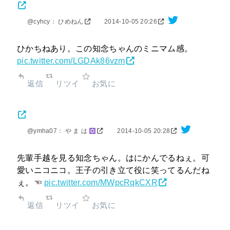
@cyhcy： ひめねん
2014-10-05 20:26
ひかちねあり。この知念ちゃんのミニマム感。
pic.twitter.com/LGDAk86vzm
返信
リツイ
お気に
@ymha07： や ま は
2014-10-05 20:28
先輩手越を見る知念ちゃん。はにかんでるねぇ。可
愛いニコニコ。王子の引き立て役に笑ってるんだね
ぇ。☜
pic.twitter.com/MWpcRqkCXR
返信
リツイ
お気に