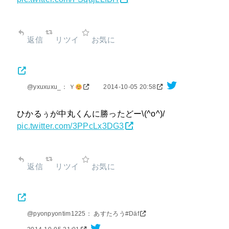
返信
リツイ
お気に
@yxuxuxu_： Ｙ
2014-10-05 20:58
ひかるぅが中丸くんに勝ったどー\(^ο^)/
pic.twitter.com/3PPcLx3DG3
返信
リツイ
お気に
@pyonpyontim1225： あすたろう#Däf