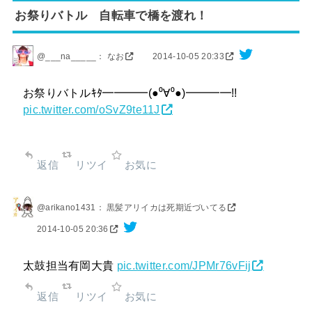
お祭りバトル 自転車で橋を渡れ！
@___na_____： なお
2014-10-05 20:33
お祭りバトルｷﾀ━━━━(●⁰∀⁰●)━━━━!!
pic.twitter.com/oSvZ9te11J
返信
リツイ
お気に
@arikano1431： 黒髪アリイカは死期近づいてる
2014-10-05 20:36
太鼓担当有岡大貴
pic.twitter.com/JPMr76vFij
返信
リツイ
お気に