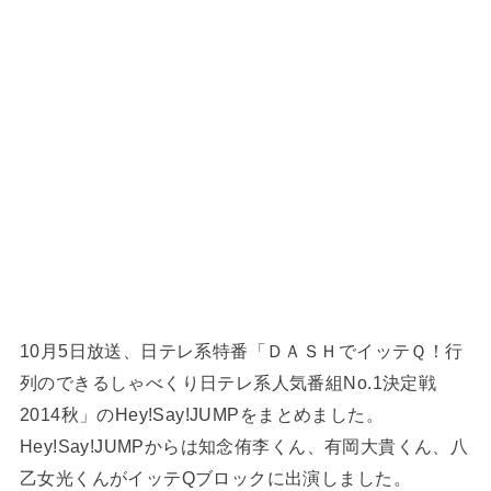
10月5日放送、日テレ系特番「ＤＡＳＨでイッテＱ！行
列のできるしゃべくり日テレ系人気番組No.1決定戦
2014秋」のHey!Say!JUMPをまとめました。
Hey!Say!JUMPからは知念侑李くん、有岡大貴くん、八
乙女光くんがイッテQブロックに出演しました。