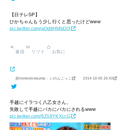
【日テレSP】
ひかちゃんもう少し行くと思ったけどwww
pic.twitter.com/qQd6HMbDl3
返信
リツイ
お気に
@inonkolovejump： いのんこっこ
2014-10-05 20:43
手越にイラつく八乙女さん。
失敗して手越にバカにバカにされるwww
pic.twitter.com/6JS9YKXccG