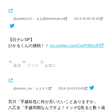
@yabbbb131： まな@familymart.m
2014-10-05 20:42
【日テレSP】
ひかるくんの挑戦！！
pic.twitter.com/CqiPtI8GzB
返信
リツイ
お気に
@moezo_ms： もえぞう
2014-10-05 20:45
宮川「手越祐也に何か言いたいことありますか」
八乙女「手越同期なんですよ！イッテQ見ると数々成