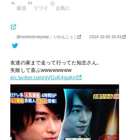
返信
リツイ
お気に
@inonkolovejump： いのんこっこ
2014-10-05 20:41
友達の家まで走って行ってた知念さん。
失敗して喜ぶwwwwwwww
pic.twitter.com/gVGvK4guKn