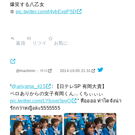
爆笑する八乙女
♔
pic.twitter.com/t4vbExpP5D
返信
リツイ
お気に
@machmin： ﾏﾄﾐﾝ
2014-10-05 21:31
“
@ariyama_415
: 【日テレSP 有岡大貴】
ペロありからの女子有岡くん…くちぃぃぃ
pic.twitter.com/LYbsyp5pyO
” หืออออ ท่าไดจังน่า
รักกว่าหญิงล่ะ5555555