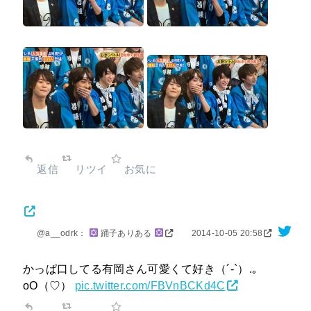
返信
リツイ
お気に
@a__odrk：
踊子ありある
2014-10-05 20:58
かっぱ口してる有岡さん可愛くて好き（´-`）.｡
oO（♡）
pic.twitter.com/FBVnBCKd4C