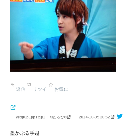
返信
リツイ
お気に
@tqr0p1pp1tqp1： ଘたろぴଓ
2014-10-05 20:52
墨かぶる手越