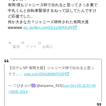
有岡:僕もジャニーズ枠で出れると思ってさっき裏で
中丸くんと自転車緊張するねって話してたんですけ
ど応援でした。
何か大きな力？ジャニーズ枠外された有岡大貴
wwwww
pic.twitter.com/Gr1a30AKxR
返信
リツイ
お気に
【日テレSP 有岡大貴】ジャニーズ枠で出れると思っ
てて……
vine.co/v/OKb36tWFO3P
— ♡ぴき☺︎⑅*
(@ariyama_415)
Sun Oct 05 11:57:44
+0000 2014