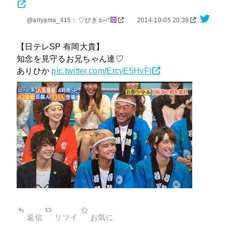
@ariyama_415： ♡ぴき☺︎⑅*
2014-10-05 20:39
【日テレSP 有岡大貴】
知念を見守るお兄ちゃん達♡
ありひか
pic.twitter.com/ErcyE5HvFt
返信
リツイ
お気に