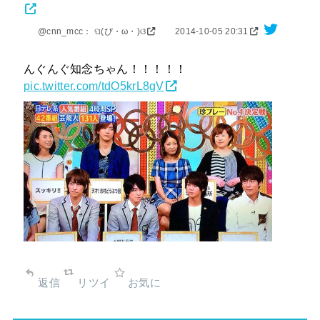
@cnn_mcc： ପ(ぴ・ω・)ଓ
2014-10-05 20:31
んぐんぐ知念ちゃん！！！！！
pic.twitter.com/tdO5krL8gV
返信
リツイ
お気に