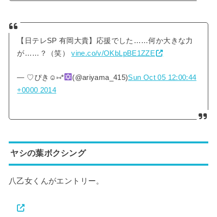
【日テレSP 有岡大貴】応援でした……何か大きな力
が……？（笑）
vine.co/v/OKbLpBE1ZZE
— ♡ぴき☺︎⑅*
(@ariyama_415)
Sun Oct 05 12:00:44
+0000 2014
ヤシの葉ボクシング
八乙女くんがエントリー。