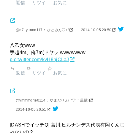
返信
リツイ
お気に
@n7_yunon117： ひとみん♡+º
2014-10-05 20:50
八乙女www
手越4m、俺7m(ドヤッ wwwwwww
pic.twitter.com/kvH8njCLaJ
返信
リツイ
お気に
@ymmmdrie0114： やまだりえ(´‘▽‘｀黒髪)
2014-10-05 20:51
[DASHでイッテQ] 宮川:ヒルナンデス代表有岡くんじ
ゃないの？