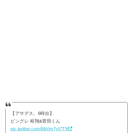
【アサデス。6時台】
ピングレ 裕翔&菅田くん
pic.twitter.com/6bVm7yt7T9