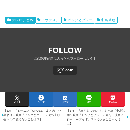
テレビまとめ
アサデス。
ピンクとグレー
中島裕翔
FOLLOW
ポスト
シェア
はてブ
送る
Pocket
【1/5】「モーニングCROSS」まとめ【中
【1/5】「めざましテレビ」まとめ【中島裕
島裕翔▽映画『ピンクとグレー』先行上映
翔▽映画『ピンクとグレー』先行上映会▽
会▽今年変えたいことは？】
ジャニーズっぽい？▽めざましじゃんけ
ん】