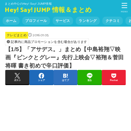
まとめ中心のHey! Say! JUMP情報
Hey! Say! JUMP 情報＆まとめ
MENU
ホーム
プロフィール
サービス
ランキング
クチコミ
2016.01.05
テレビまとめ
記事内に商品プロモーションを含む場合があります
【1/5】「アサデス。」まとめ【中島裕翔▽映
画『ピンクとグレー』先行上映会▽裕翔＆菅田
将暉 書き初めで辛口評価】
ポスト
シェア
はてブ
送る
Pocket