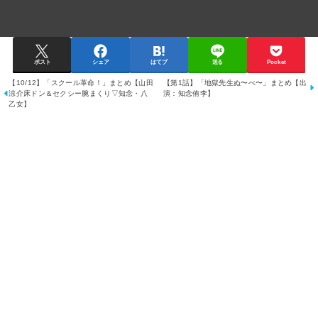
ポスト
シェア
はてブ
送る
Pocket
【10/12】「スクール革命！」まとめ【山田
【第1話】「地獄先生ぬ〜べ〜」まとめ【出
涼介床ドン＆セクシー腕まくり▽知念・八
演：知念侑李】
乙女】