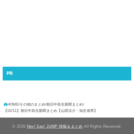
PR
HOME
その他のまとめ
朝日中高生新聞まとめ
【10/11】朝日中高生新聞まとめ【山田涼介・知念侑李】
© 2026
Hey! Say! JUMP 情報＆まとめ
All Rights Reserved.