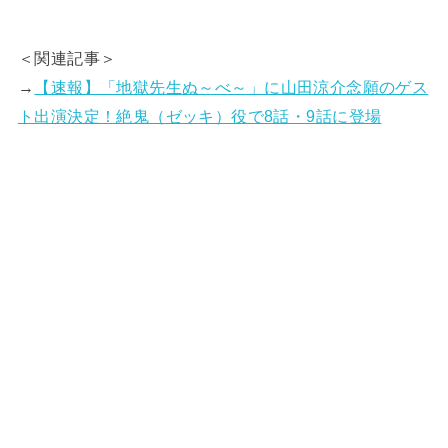
＜関連記事＞
→
【速報】「地獄先生ぬ～べ～」に山田涼介念願のゲス
ト出演決定！絶鬼（ゼッキ）役で8話・9話に登場