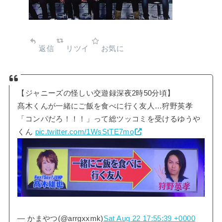
返信
リツイ
お気に
【ジャニーズの怪しい交遊録深夜2時50分頃】
髙木くんが一緒にご飯を食べに行く友人…狩野英孝
「コンパだろ！！！」って総ツッコミを受けるゆうや
くん
pic.twitter.com/1WsStTE7mo
— かまやつ(@arrgxxmk)
Sat Aug 22 17:55:39 +0000