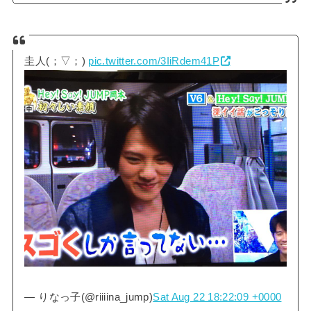
圭人(；▽；)
pic.twitter.com/3IiRdem41P
— りなっ子(@riiiina_jump)
Sat Aug 22 18:22:09 +0000