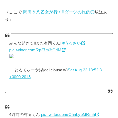
（ここで
岡田＆八乙女が行く!!ダーツの旅的②
放送あ
り）
みんな起きて!!また有岡くん!!
#うるさい
pic.twitter.com/2p27m3tQdM
— とるてぃーや(@deliciousajw)
Sat Aug 22 18:52:31
+0000 2015
4時前の有岡くん
pic.twitter.com/OhnbybMRmh