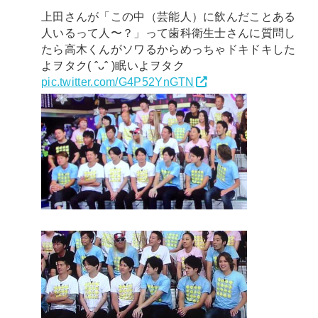
上田さんが「この中（芸能人）に飲んだことある
人いるって人〜？」って歯科衛生士さんに質問し
たら高木くんがソワるからめっちゃドキドキした
よヲタク( ˆᴗˆ )眠いよヲタク
pic.twitter.com/G4P52YnGTN