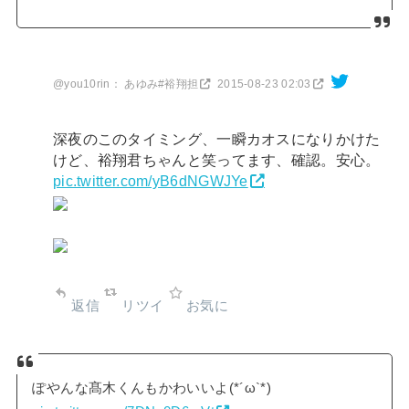
@you10rin： あゆみ#裕翔担
2015-08-23 02:03
深夜のこのタイミング、一瞬カオスになりかけた
けど、裕翔君ちゃんと笑ってます、確認。安心。
pic.twitter.com/yB6dNGWJYe
返信
リツイ
お気に
ぽやんな髙木くんもかわいいよ(*´ω`*)