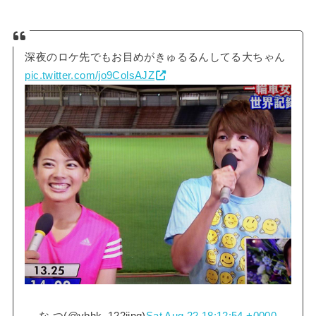
深夜のロケ先でもお目めがきゅるるんしてる大ちゃん
pic.twitter.com/jo9ColsAJZ
— な つ(@ybhk_122iing)
Sat Aug 22 18:12:54 +0000