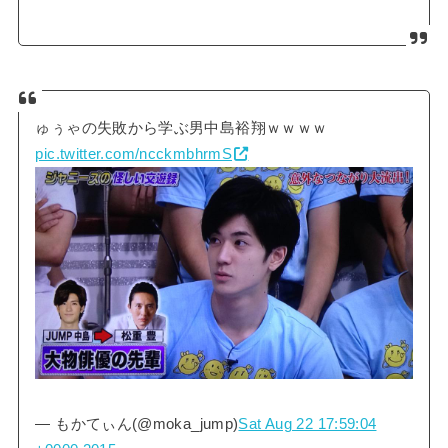
ゅぅゃの失敗から学ぶ男中島裕翔ｗｗｗｗ
pic.twitter.com/ncckmbhrmS
— もかてぃん(@moka_jump)
Sat Aug 22 17:59:04