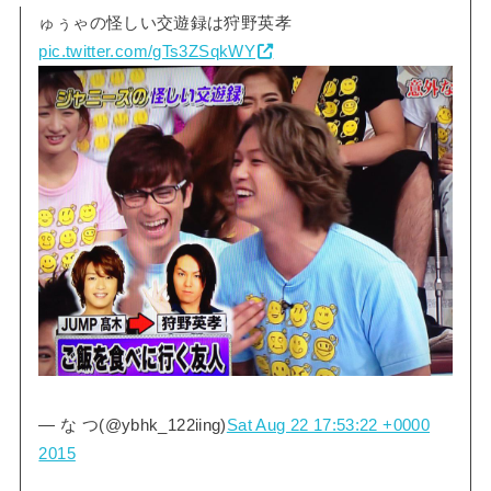
ゅぅゃの怪しい交遊録は狩野英孝
pic.twitter.com/gTs3ZSqkWY
— な つ(@ybhk_122iing)
Sat Aug 22 17:53:22 +0000
2015