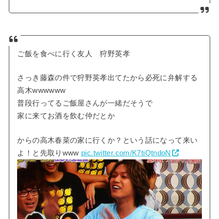
ご飯を食べに行く友人 狩野英孝
さっき藤森の件で狩野英孝出てたから必死に弁解する
高木wwwwww
普段行ってるご飯屋さんが一緒だそうで
家に来てお酒を飲む仲だとか
からの高木春菜の家に行くか？という話になって来い
よ！と先取りwww
pic.twitter.com/K7tiQtndoN