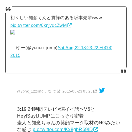
初々しい知念くんと貫禄のある坂本先輩www
pic.twitter.com/0knjydcZwM
— ゆー(@yuuuu_jump)
Sat Aug 22 18:23:22 +0000
2015
@ybhk_122iing： な つ
2015-08-23 03:25
3:19 24時間テレビ×深イイ話〜V6と
Hey!Say!JUMPにこっそり密着
圭人と知念ちゃんの笑顔マーク取材のNGみたい
な感じ
pic.twitter.com/Kx8gbR69lD