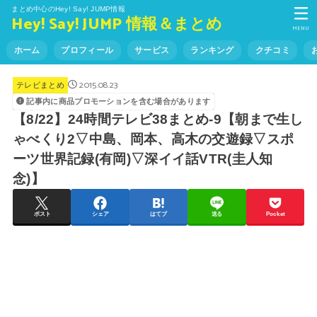
まとめ中心のHey! Say! JUMP情報
Hey! Say! JUMP 情報＆まとめ
MENU
ホーム
プロフィール
サービス
ランキング
クチコミ
2015.08.23
テレビまとめ
記事内に商品プロモーションを含む場合があります
【8/22】24時間テレビ38まとめ-9【朝まで生し
ゃべくり2▽中島、岡本、高木の交遊録▽スポ
ーツ世界記録(有岡)▽深イイ話VTR(圭人知
念)】
ポスト
シェア
はてブ
送る
Pocket