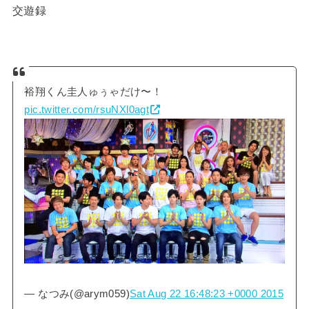
交遊録
裕翔くん圭人ゅぅゃだけ〜！
pic.twitter.com/rsuNXl0agt
— なつみ(@arym059)
Sat Aug 22 16:48:23 +0000 2015