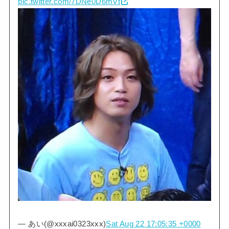
pic.twitter.com/7DNe0D6mVt
— あい(@xxxai0323xxx)
Sat Aug 22 17:05:35 +0000