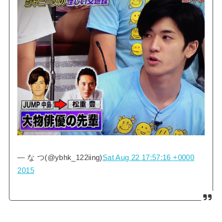
— な つ(@ybhk_122iing)
Sat Aug 22 17:57:16 +0000
2015