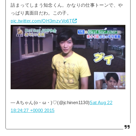
詰まってしまう知念くん。かなりの仕事トーンで、や
っぱり真面目だわ。この子。
pic.twitter.com/OH3mzvVo6T
— Aちゃん(o・ω・)♡(@jchinen1130)
Sat Aug 22
18:24:27 +0000 2015