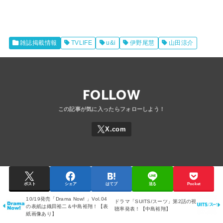
雑誌掲載情報
TVLIFE
u&i
伊野尾慧
山田涼介
FOLLOW
ポスト
シェア
はてブ
送る
Pocket
10/19発売「Drama Now! 」Vol.04
ドラマ「SUITS/スーツ」第2話の視
の表紙は織田裕二＆中島裕翔！【表
聴率発表！【中島裕翔】
紙画像あり】