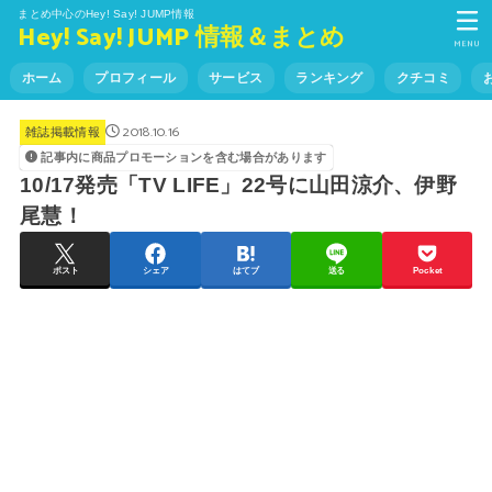
まとめ中心のHey! Say! JUMP情報
Hey! Say! JUMP 情報＆まとめ
MENU
ホーム
プロフィール
サービス
ランキング
クチコミ
2018.10.16
雑誌掲載情報
記事内に商品プロモーションを含む場合があります
10/17発売「TV LIFE」22号に山田涼介、伊野
尾慧！
ポスト
シェア
はてブ
送る
Pocket