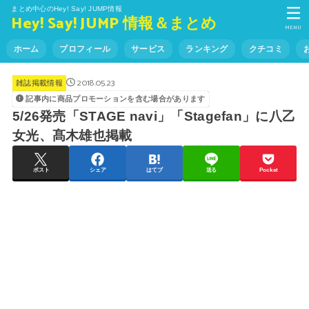
まとめ中心のHey! Say! JUMP情報
Hey! Say! JUMP 情報＆まとめ
MENU
ホーム
プロフィール
サービス
ランキング
クチコミ
2018.05.23
雑誌掲載情報
記事内に商品プロモーションを含む場合があります
5/26発売「STAGE navi」「Stagefan」に八乙
女光、髙木雄也掲載
ポスト
シェア
はてブ
送る
Pocket