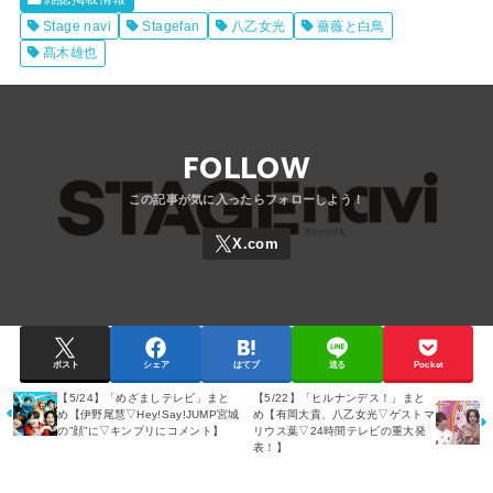
Stage navi
Stagefan
八乙女光
薔薇と白鳥
髙木雄也
FOLLOW
ポスト
シェア
はてブ
送る
Pocket
【5/24】「めざましテレビ」まと
【5/22】「ヒルナンデス！」まと
め【伊野尾慧▽Hey!Say!JUMP宮城
め【有岡大貴、八乙女光▽ゲストマ
の”顔”に▽キンプリにコメント】
リウス葉▽24時間テレビの重大発
表！】