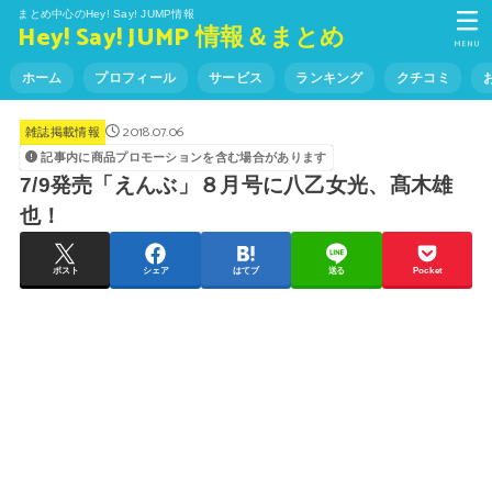
まとめ中心のHey! Say! JUMP情報
Hey! Say! JUMP 情報＆まとめ
MENU
ホーム
プロフィール
サービス
ランキング
クチコミ
2018.07.06
雑誌掲載情報
記事内に商品プロモーションを含む場合があります
7/9発売「えんぶ」８月号に八乙女光、髙木雄
也！
ポスト
シェア
はてブ
送る
Pocket