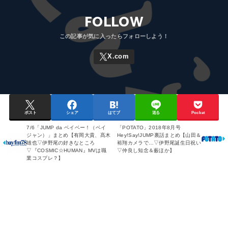
FOLLOW
ポスト
シェア
はてブ
送る
Pocket
7/6「JUMP da ベイベー！（ベイ
「POTATO」2018年8月号
ジャン）」まとめ【有岡大貴、髙木
Hey!Say!JUMP裏話まとめ【山田＆
雄也▽伊野尾の好きなところ
裕翔カメラで…▽伊野尾誕生日祝い
▽『COSMIC☆HUMAN』MVは職
▽仲良し知念＆薮ほか】
業コスプレ？】