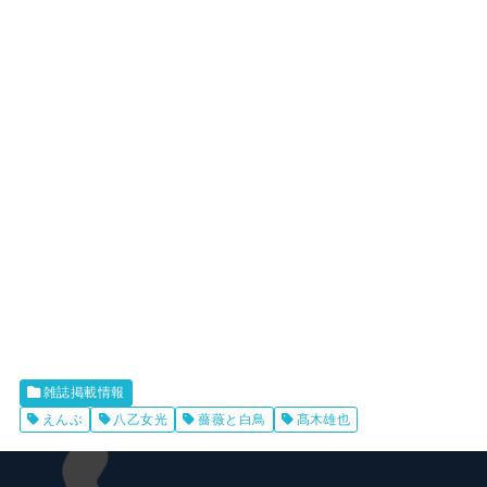
雑誌掲載情報
えんぶ
八乙女光
薔薇と白鳥
髙木雄也