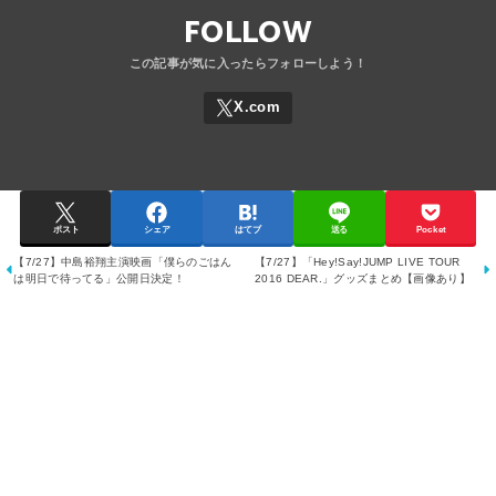
FOLLOW
ポスト
シェア
はてブ
送る
Pocket
【7/27】中島裕翔主演映画「僕らのごはん
【7/27】「Hey!Say!JUMP LIVE TOUR
は明日で待ってる」公開日決定！
2016 DEAR.」グッズまとめ【画像あり】