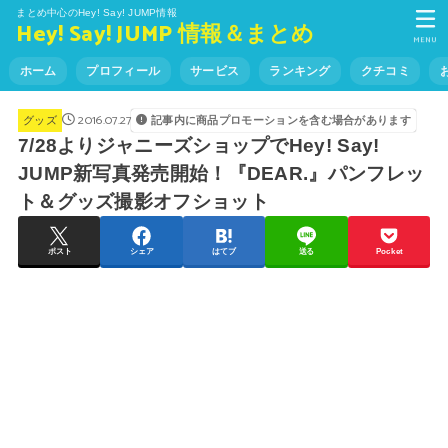
まとめ中心のHey! Say! JUMP情報
Hey! Say! JUMP 情報＆まとめ
MENU
ホーム
プロフィール
サービス
ランキング
クチコミ
2016.07.27
記事内に商品プロモーションを含む場合があります
グッズ
7/28よりジャニーズショップでHey! Say!
JUMP新写真発売開始！『DEAR.』パンフレッ
ト＆グッズ撮影オフショット
ポスト
シェア
はてブ
送る
Pocket