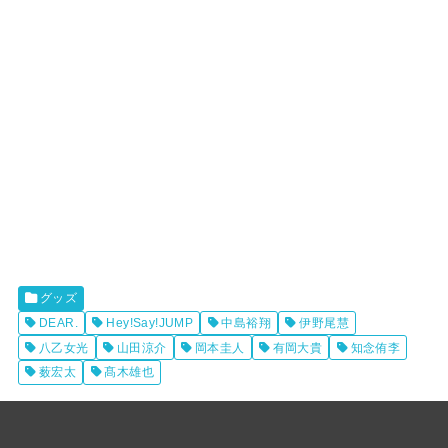
グッズ
DEAR.
Hey!Say!JUMP
中島裕翔
伊野尾慧
八乙女光
山田涼介
岡本圭人
有岡大貴
知念侑李
薮宏太
髙木雄也