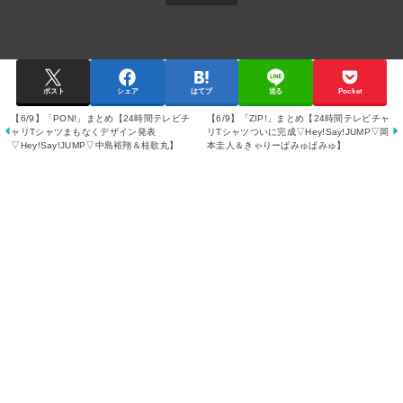
ポスト
シェア
はてブ
送る
Pocket
【6/9】「PON!」まとめ【24時間テレビチ
【6/9】「ZIP!」まとめ【24時間テレビチャ
ャリTシャツまもなくデザイン発表
リTシャツついに完成▽Hey!Say!JUMP▽岡
▽Hey!Say!JUMP▽中島裕翔＆桂歌丸】
本圭人＆きゃりーぱみゅぱみゅ】