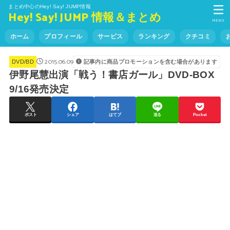
まとめ中心のHey! Say! JUMP情報
Hey! Say! JUMP 情報＆まとめ
MENU
ホーム
プロフィール
サービス
ランキング
クチコミ
2015.06.09
記事内に商品プロモーションを含む場合があります
DVD/BD
伊野尾慧出演「戦う！書店ガール」DVD-BOX
9/16発売決定
ポスト
シェア
はてブ
送る
Pocket