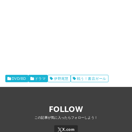
DVD/BD
ドラマ
伊野尾慧
戦う！書店ガール
FOLLOW