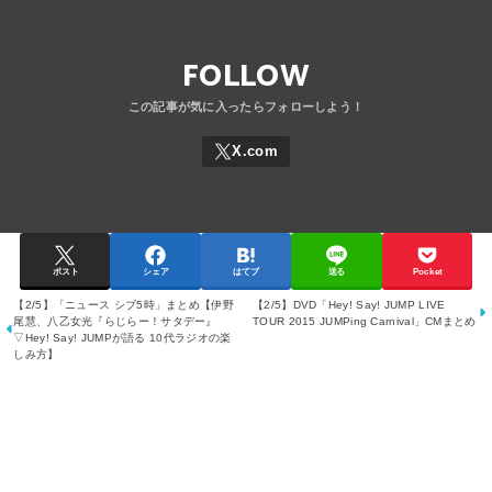
FOLLOW
ポスト
シェア
はてブ
送る
Pocket
【2/5】「ニュース シブ5時」まとめ【伊野
【2/5】DVD「Hey! Say! JUMP LIVE
尾慧、八乙女光『らじらー！サタデー』
TOUR 2015 JUMPing Carnival」CMまとめ
▽Hey! Say! JUMPが語る 10代ラジオの楽
しみ方】