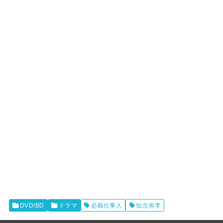
DVD/BD
ドラマ
必殺仕事人
知念侑李