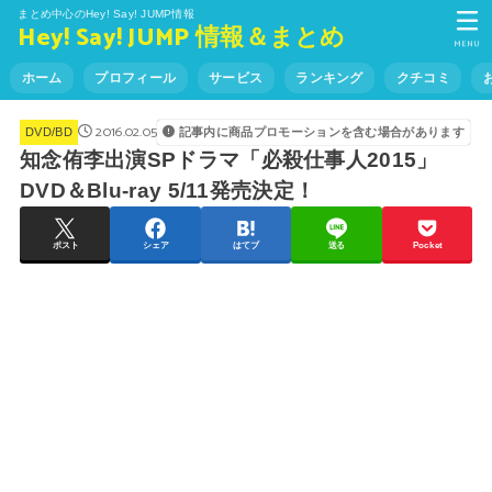
まとめ中心のHey! Say! JUMP情報
Hey! Say! JUMP 情報＆まとめ
MENU
ホーム
プロフィール
サービス
ランキング
クチコミ
2016.02.05
記事内に商品プロモーションを含む場合があります
DVD/BD
知念侑李出演SPドラマ「必殺仕事人2015」
DVD＆Blu-ray 5/11発売決定！
ポスト
シェア
はてブ
送る
Pocket