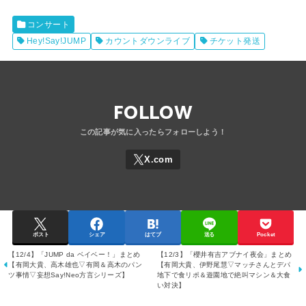
コンサート
Hey!Say!JUMP
カウントダウンライブ
チケット発送
FOLLOW
ポスト
シェア
はてブ
送る
Pocket
【12/4】「JUMP da ベイベー！」まとめ
【12/3】「櫻井有吉アブナイ夜会」まとめ
【有岡大貴、高木雄也▽有岡＆高木のパン
【有岡大貴、伊野尾慧▽マッチさんとデパ
ツ事情▽妄想Say!Neo方言シリーズ】
地下で食リポ＆遊園地で絶叫マシン＆大食
い対決】